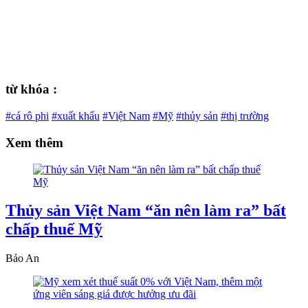
từ khóa :
#cá rô phi
#xuất khẩu
#Việt Nam
#Mỹ
#thủy sản
#thị trường
Xem thêm
Thủy sản Việt Nam “ăn nên làm ra” bất
chấp thuế Mỹ
Bảo An