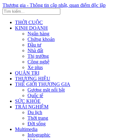
Thương gia - Thông tin cập nhật, quan điểm độc lập
THỜI CUỘC
KINH DOANH
Ngân hàng
Chứng khoán
Đầu tư
Nhà đất
Thị trường
Công nghệ
Xe plus
QUẢN TRỊ
THƯƠNG HIỆU
THẾ GIỚI THƯƠNG GIA
Gương mặt nổi bật
Quốc tế
SỨC KHỎE
TRẢI NGHIỆM
Du lịch
Thời trang
Đời sống
Multimedia
Infographic