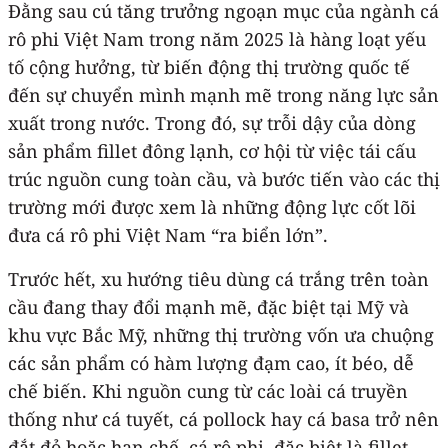
Đằng sau cú tăng trưởng ngoạn mục của ngành cá
rô phi Việt Nam trong năm 2025 là hàng loạt yếu
tố cộng hưởng, từ biến động thị trường quốc tế
đến sự chuyển mình mạnh mẽ trong năng lực sản
xuất trong nước. Trong đó, sự trỗi dậy của dòng
sản phẩm fillet đông lạnh, cơ hội từ việc tái cấu
trúc nguồn cung toàn cầu, và bước tiến vào các thị
trường mới được xem là những động lực cốt lõi
đưa cá rô phi Việt Nam “ra biển lớn”.
Trước hết, xu hướng tiêu dùng cá trắng trên toàn
cầu đang thay đổi mạnh mẽ, đặc biệt tại Mỹ và
khu vực Bắc Mỹ, những thị trường vốn ưa chuộng
các sản phẩm có hàm lượng đạm cao, ít béo, dễ
chế biến. Khi nguồn cung từ các loài cá truyền
thống như cá tuyết, cá pollock hay cá basa trở nên
đắt đỏ hoặc hạn chế, cá rô phi, đặc biệt là fillet