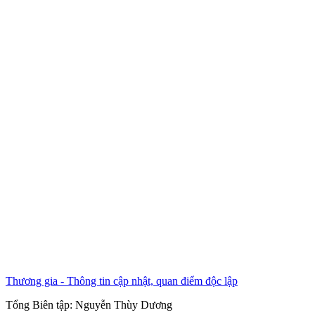
Thương gia - Thông tin cập nhật, quan điểm độc lập
Tổng Biên tập:
Nguyễn Thùy Dương