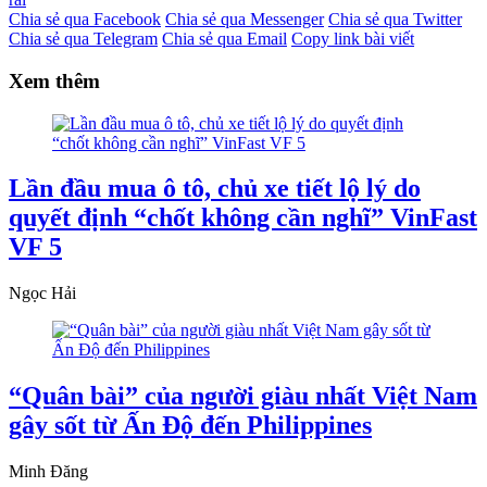
Chia sẻ qua Facebook
Chia sẻ qua Messenger
Chia sẻ qua Twitter
Chia sẻ qua Telegram
Chia sẻ qua Email
Copy link bài viết
Xem thêm
Lần đầu mua ô tô, chủ xe tiết lộ lý do
quyết định “chốt không cần nghĩ” VinFast
VF 5
Ngọc Hải
“Quân bài” của người giàu nhất Việt Nam
gây sốt từ Ấn Độ đến Philippines
Minh Đăng