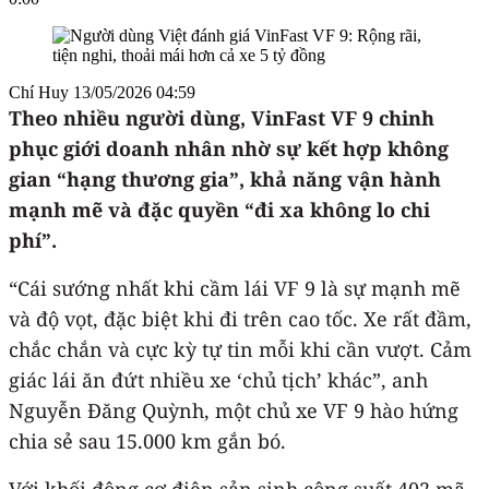
Chí Huy
13/05/2026 04:59
Theo nhiều người dùng, VinFast VF 9 chinh
phục giới doanh nhân nhờ sự kết hợp không
gian “hạng thương gia”, khả năng vận hành
mạnh mẽ và đặc quyền “đi xa không lo chi
phí”.
“Cái sướng nhất khi cầm lái VF 9 là sự mạnh mẽ
và độ vọt, đặc biệt khi đi trên cao tốc. Xe rất đầm,
chắc chắn và cực kỳ tự tin mỗi khi cần vượt. Cảm
giác lái ăn đứt nhiều xe ‘chủ tịch’ khác”, anh
Nguyễn Đăng Quỳnh, một chủ xe VF 9 hào hứng
chia sẻ sau 15.000 km gắn bó.
Với khối động cơ điện sản sinh công suất 402 mã