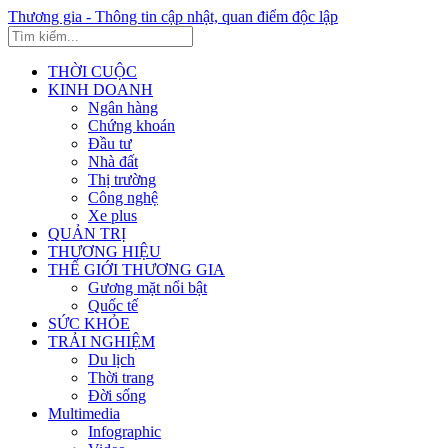
Thương gia - Thông tin cập nhật, quan điểm độc lập
THỜI CUỘC
KINH DOANH
Ngân hàng
Chứng khoán
Đầu tư
Nhà đất
Thị trường
Công nghệ
Xe plus
QUẢN TRỊ
THƯƠNG HIỆU
THẾ GIỚI THƯƠNG GIA
Gương mặt nổi bật
Quốc tế
SỨC KHỎE
TRẢI NGHIỆM
Du lịch
Thời trang
Đời sống
Multimedia
Infographic