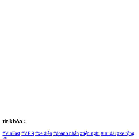
từ khóa :
#VinFast
#VF 9
#xe điện
#doanh nhân
#tiện nghi
#ưu đãi
#xe rộng
rãi