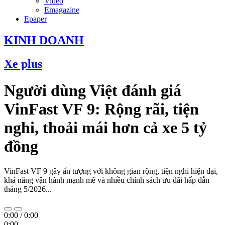
Video
Emagazine
Epaper
KINH DOANH
Xe plus
Người dùng Việt đánh giá
VinFast VF 9: Rộng rãi, tiện
nghi, thoải mái hơn cả xe 5 tỷ
đồng
VinFast VF 9 gây ấn tượng với không gian rộng, tiện nghi hiện đại,
khả năng vận hành mạnh mẽ và nhiều chính sách ưu đãi hấp dẫn
tháng 5/2026...
0:00
/
0:00
0:00