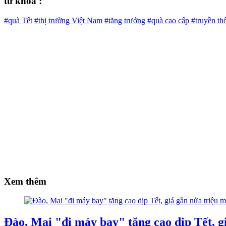
từ khóa :
#quà Tết
#thị trường Việt Nam
#tăng trưởng
#quà cao cấp
#truyền th
Xem thêm
Đào, Mai "đi máy bay" tăng cao dịp Tết, g