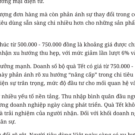
hương mại điện tử.
ượng đơn hàng mà còn phản ánh sự thay đổi trong cơ 
tiêu dùng sẵn sàng chi nhiều hơn cho những sản phẩ
húc từ 500.000 - 750.000 đồng là khoảng giá được ch
 nhận xu hướng thu hẹp, với mức giảm lần lượt 6% v
trưởng mạnh. Doanh số bộ quà Tết có giá từ 750.000 -
 này phản ánh rõ xu hướng “nâng cấp” trong chi tiêu
 hiện sự trân trọng, mức độ đầu tư cho mối quan hệ
 nhiều yếu tố nền tảng. Thu nhập bình quân đầu ngườ
ường doanh nghiệp ngày càng phát triển. Quà Tết k
và trải nghiệm của người nhận. Đối với khối doanh n
hân sự.
đổi rõ rệt. Người tiêu dùng Việt ngày càng có xu h