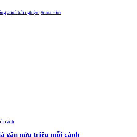
ống
#quà trải nghiệm
#mua sớm
iá gần nửa triệu mỗi cành