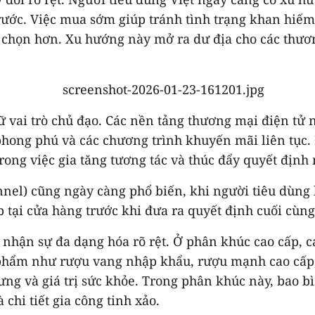
trước. Việc mua sớm giúp tránh tình trạng khan hiế
 chọn hơn. Xu hướng này mở ra dư địa cho các thươn
ữ vai trò chủ đạo. Các nền tảng thương mại điện tử 
hong phú và các chương trình khuyến mãi liên tục. 
rong việc gia tăng tương tác và thúc đẩy quyết địn
l) cũng ngày càng phổ biến, khi người tiêu dùng k
p tại cửa hàng trước khi đưa ra quyết định cuối cùng
 nhận sự đa dạng hóa rõ rệt. Ở phân khúc cao cấp, 
n phẩm như rượu vang nhập khẩu, rượu mạnh cao cấp,
ng và giá trị sức khỏe. Trong phân khúc này, bao bì
chi tiết gia công tinh xảo.