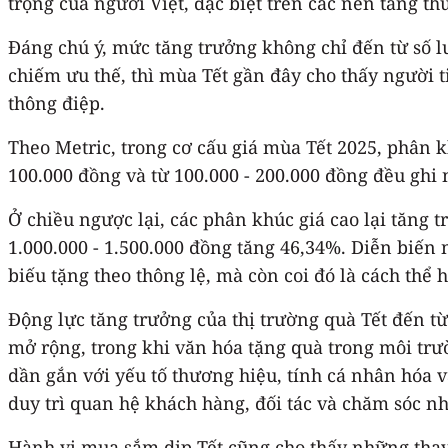
trọng của người Việt, đặc biệt trên các nền tảng t
Đáng chú ý, mức tăng trưởng không chỉ đến từ số l
chiếm ưu thế, thì mùa Tết gần đây cho thấy người 
thông điệp.
Theo Metric, trong cơ cấu giá mùa Tết 2025, phân k
100.000 đồng và từ 100.000 - 200.000 đồng đều ghi
Ở chiều ngược lại, các phân khúc giá cao lại tăng 
1.000.000 - 1.500.000 đồng tăng 46,34%. Diễn biến
biếu tặng theo thông lệ, mà còn coi đó là cách thể
Động lực tăng trưởng của thị trường quà Tết đến từ
mở rộng, trong khi văn hóa tặng quà trong môi tr
dần gắn với yếu tố thương hiệu, tính cá nhân hóa 
duy trì quan hệ khách hàng, đối tác và chăm sóc n
Hành vi mua sắm dịp Tết cũng cho thấy những thay 