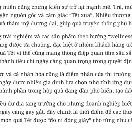
ng miền cũng chứng kiến sự trở lại mạnh mẽ. Trà, m
huyện nguồn gốc và cảm giác “Tết xưa”. Nhiều thươn
m và thẩm mỹ đương đại, giúp quà truyền thống phù h
 trải nghiệm và các sản phẩm theo hướng “wellness”
ng được ưa chuộng, đặc biệt ở nhóm khách hàng trẻ 
n quà Tết vì thế cũng mang thông điệp quan tâm sâu s
 thành tiêu chí ngày càng quan trọng trong quyết đ
thực và cá nhân hóa cũng là điểm nhấn của thị trườn
ngày được nhiều gia đình lựa chọn nhờ tính ứng dụn
thành phần trong hộp quà đang dần phổ biến, tạo dấ
ều dư địa tăng trưởng cho những doanh nghiệp biết
 ngày càng gay gắt, đây chính là thời điểm để các t
món quà Tết được “đo ni đóng giày” cho từng nhu c