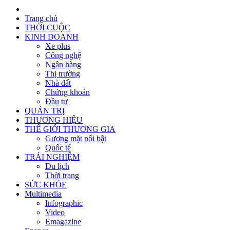
Trang chủ
THỜI CUỘC
KINH DOANH
Xe plus
Công nghệ
Ngân hàng
Thị trường
Nhà đất
Chứng khoán
Đầu tư
QUẢN TRỊ
THƯƠNG HIỆU
THẾ GIỚI THƯƠNG GIA
Gương mặt nổi bật
Quốc tế
TRẢI NGHIỆM
Du lịch
Thời trang
SỨC KHỎE
Multimedia
Infographic
Video
Emagazine