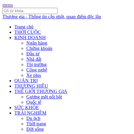
menu
Thương gia - Thông tin cập nhật, quan điểm độc lập
Trang chủ
THỜI CUỘC
KINH DOANH
Ngân hàng
Chứng khoán
Đầu tư
Nhà đất
Thị trường
Công nghệ
Xe plus
QUẢN TRỊ
THƯƠNG HIỆU
THẾ GIỚI THƯƠNG GIA
Gương mặt nổi bật
Quốc tế
SỨC KHỎE
TRẢI NGHIỆM
Du lịch
Thời trang
Đời sống