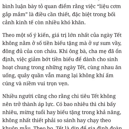
bình luận bày tỏ quan điểm rằng việc “liệu cơm
gắp mắm” là điều cần thiết, đặc biệt trong bối
cảnh kinh tế còn nhiều khó khăn.
Theo một số ý kiến, giá trị lớn nhất của ngày Tết
không nằm ở số tiền biếu tặng mà ở sự sum vầy,
đông đủ của con cháu. Khi ông bà, cha mẹ đã ổn
định, việc giảm bớt tiền biếu để dành cho sinh
hoạt chung trong những ngày Tết, cùng nhau ăn
uống, quây quần vẫn mang lại không khí ấm
cúng và niềm vui trọn vẹn.
Nhiều người cũng cho rằng chi tiêu Tết không
nên trở thành áp lực. Có bao nhiêu thì chi bấy
nhiêu, mừng tuổi hay biếu tặng trong khả năng,
không nhất thiết phải so sánh hay chạy theo
khuôn mẫu. Theo họ, Tết là dịp để gia đình đoàn