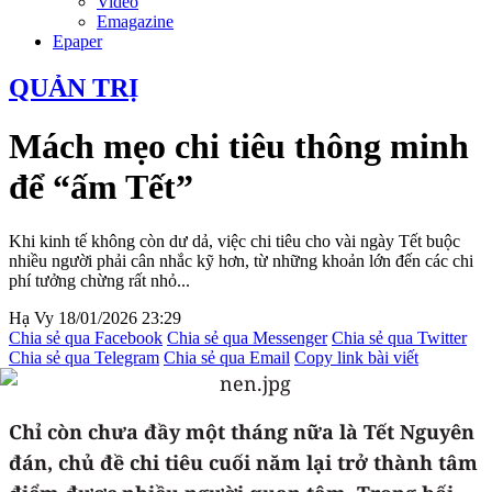
Video
Emagazine
Epaper
QUẢN TRỊ
Mách mẹo chi tiêu thông minh
để “ấm Tết”
Khi kinh tế không còn dư dả, việc chi tiêu cho vài ngày Tết buộc
nhiều người phải cân nhắc kỹ hơn, từ những khoản lớn đến các chi
phí tưởng chừng rất nhỏ...
Hạ Vy
18/01/2026 23:29
Chia sẻ qua Facebook
Chia sẻ qua Messenger
Chia sẻ qua Twitter
Chia sẻ qua Telegram
Chia sẻ qua Email
Copy link bài viết
Chỉ còn chưa đầy một tháng nữa là Tết Nguyên
đán, chủ đề chi tiêu cuối năm lại trở thành tâm