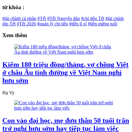
từ khóa :
#tài chính cá nhân
#Tết
#Tết Nguyên đán
#chi tiêu Tết
#tài chính
dịp Tết
#Tết 2026
#quản lý chi tiêu
#tiền lì xì
#tiền mừng tuổi
Xem thêm
Kiếm 180 triệu đồng/tháng, vợ chồng Việt
ở châu Âu tính đường về Việt Nam nghỉ
hưu sớm
Hạ Vy
Con vào đại học, mẹ đơn thân 50 tuổi trăn
trở nghỉ hưu sớm hay tiếp tục làm việc