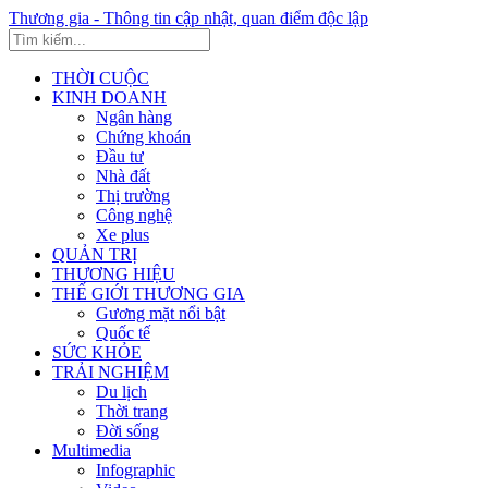
Thương gia - Thông tin cập nhật, quan điểm độc lập
THỜI CUỘC
KINH DOANH
Ngân hàng
Chứng khoán
Đầu tư
Nhà đất
Thị trường
Công nghệ
Xe plus
QUẢN TRỊ
THƯƠNG HIỆU
THẾ GIỚI THƯƠNG GIA
Gương mặt nổi bật
Quốc tế
SỨC KHỎE
TRẢI NGHIỆM
Du lịch
Thời trang
Đời sống
Multimedia
Infographic