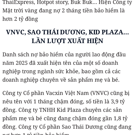
ThaiExpress, Hotpot story, Buk Buk… Hiện Công ty
Mặt trời vàng đang nợ 2 tháng tiền bảo hiểm là
hơn 2 tỷ đồng
VNVC, SAO THÁI DƯƠNG, KID PLAZA…
LẦN LƯỢT XUẤT HIỆN
Danh sách nợ bảo hiểm của người lao động đầu
năm 2025 đã xuất hiện tên của một số doanh
nghiệp trong ngành sức khỏe, bao gồm cả các
doanh nghiệp chuyên về sản phẩm mẹ và bé.
Công ty Cổ phần Vacxin Việt Nam (VNVC) cũng bị
nêu tên với 1 tháng chậm đóng, số tiền là 3,9 tỷ
đồng. Công ty TNHH Kid Plaza chuyên các sản
phẩm mẹ và bé cũng đang chậm đóng gần 1,8 tỷ
đồng. Công ty Cổ phần Sao Thái Dương cũng đang
nợ hơn 1 tỷ tiền bảo hiểm.