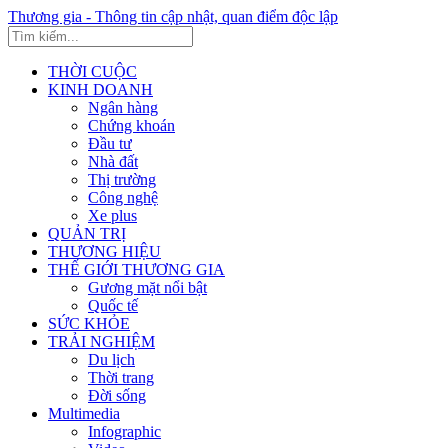
Thương gia - Thông tin cập nhật, quan điểm độc lập
THỜI CUỘC
KINH DOANH
Ngân hàng
Chứng khoán
Đầu tư
Nhà đất
Thị trường
Công nghệ
Xe plus
QUẢN TRỊ
THƯƠNG HIỆU
THẾ GIỚI THƯƠNG GIA
Gương mặt nổi bật
Quốc tế
SỨC KHỎE
TRẢI NGHIỆM
Du lịch
Thời trang
Đời sống
Multimedia
Infographic