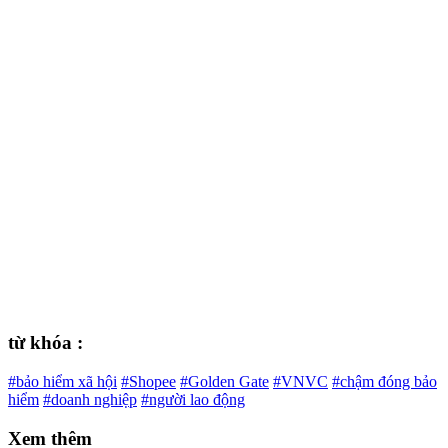
từ khóa :
#bảo hiểm xã hội
#Shopee
#Golden Gate
#VNVC
#chậm đóng bảo
hiểm
#doanh nghiệp
#người lao động
Xem thêm