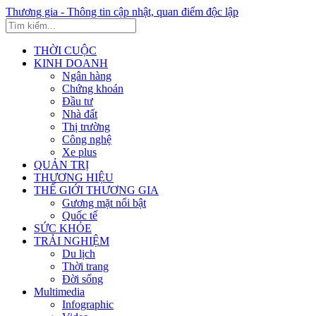
Thương gia - Thông tin cập nhật, quan điểm độc lập
THỜI CUỘC
KINH DOANH
Ngân hàng
Chứng khoán
Đầu tư
Nhà đất
Thị trường
Công nghệ
Xe plus
QUẢN TRỊ
THƯƠNG HIỆU
THẾ GIỚI THƯƠNG GIA
Gương mặt nổi bật
Quốc tế
SỨC KHỎE
TRẢI NGHIỆM
Du lịch
Thời trang
Đời sống
Multimedia
Infographic