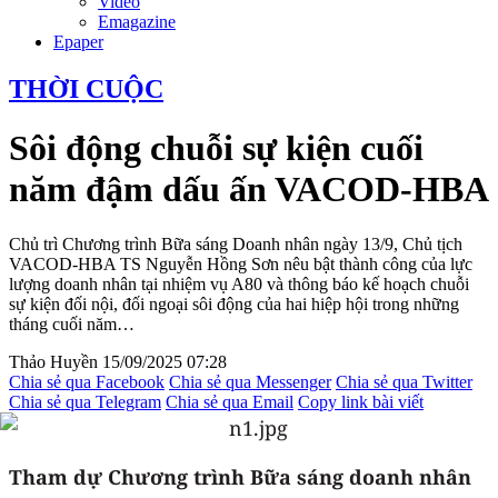
Video
Emagazine
Epaper
THỜI CUỘC
Sôi động chuỗi sự kiện cuối
năm đậm dấu ấn VACOD-HBA
Chủ trì Chương trình Bữa sáng Doanh nhân ngày 13/9, Chủ tịch
VACOD-HBA TS Nguyễn Hồng Sơn nêu bật thành công của lực
lượng doanh nhân tại nhiệm vụ A80 và thông báo kế hoạch chuỗi
sự kiện đối nội, đối ngoại sôi động của hai hiệp hội trong những
tháng cuối năm…
Thảo Huyền
15/09/2025 07:28
Chia sẻ qua Facebook
Chia sẻ qua Messenger
Chia sẻ qua Twitter
Chia sẻ qua Telegram
Chia sẻ qua Email
Copy link bài viết
Tham dự Chương trình Bữa sáng doanh nhân