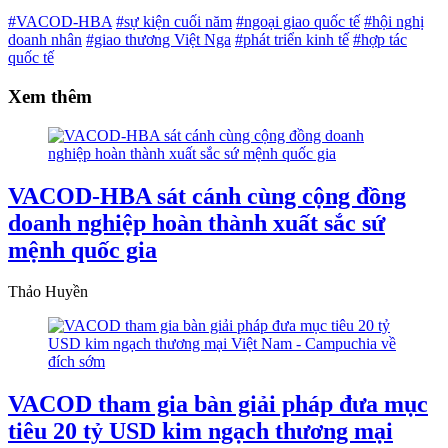
#VACOD-HBA
#sự kiện cuối năm
#ngoại giao quốc tế
#hội nghị
doanh nhân
#giao thương Việt Nga
#phát triển kinh tế
#hợp tác
quốc tế
Xem thêm
VACOD-HBA sát cánh cùng cộng đồng
doanh nghiệp hoàn thành xuất sắc sứ
mệnh quốc gia
Thảo Huyền
VACOD tham gia bàn giải pháp đưa mục
tiêu 20 tỷ USD kim ngạch thương mại