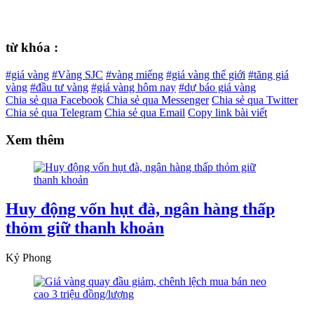
từ khóa :
#giá vàng
#Vàng SJC
#vàng miếng
#giá vàng thế giới
#tăng giá
vàng
#đầu tư vàng
#giá vàng hôm nay
#dự báo giá vàng
Chia sẻ qua Facebook
Chia sẻ qua Messenger
Chia sẻ qua Twitter
Chia sẻ qua Telegram
Chia sẻ qua Email
Copy link bài viết
Xem thêm
Huy động vốn hụt đà, ngân hàng thấp
thỏm giữ thanh khoản
Kỷ Phong