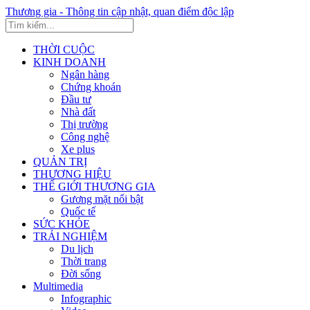
Thương gia - Thông tin cập nhật, quan điểm độc lập
THỜI CUỘC
KINH DOANH
Ngân hàng
Chứng khoán
Đầu tư
Nhà đất
Thị trường
Công nghệ
Xe plus
QUẢN TRỊ
THƯƠNG HIỆU
THẾ GIỚI THƯƠNG GIA
Gương mặt nổi bật
Quốc tế
SỨC KHỎE
TRẢI NGHIỆM
Du lịch
Thời trang
Đời sống
Multimedia
Infographic