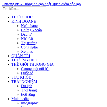
Thương gia - Thông tin cập nhật, quan điểm độc lập
THỜI CUỘC
KINH DOANH
Ngân hàng
Chứng khoán
Đầu tư
Nhà đất
Thị trường
Công nghệ
Xe plus
QUẢN TRỊ
THƯƠNG HIỆU
THẾ GIỚI THƯƠNG GIA
Gương mặt nổi bật
Quốc tế
SỨC KHỎE
TRẢI NGHIỆM
Du lịch
Thời trang
Đời sống
Multimedia
Infographic