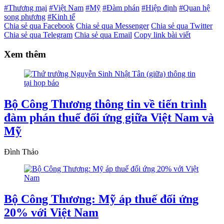
#Thương mại
#Việt Nam
#Mỹ
#Đàm phán
#Hiệp định
#Quan hệ
song phương
#Kinh tế
Chia sẻ qua Facebook
Chia sẻ qua Messenger
Chia sẻ qua Twitter
Chia sẻ qua Telegram
Chia sẻ qua Email
Copy link bài viết
Xem thêm
Bộ Công Thương thông tin về tiến trình
đàm phán thuế đối ứng giữa Việt Nam và
Mỹ
Đình Thảo
Bộ Công Thương: Mỹ áp thuế đối ứng
20% với Việt Nam