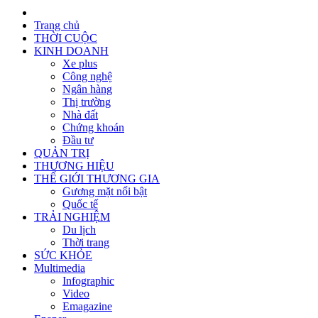
Trang chủ
THỜI CUỘC
KINH DOANH
Xe plus
Công nghệ
Ngân hàng
Thị trường
Nhà đất
Chứng khoán
Đầu tư
QUẢN TRỊ
THƯƠNG HIỆU
THẾ GIỚI THƯƠNG GIA
Gương mặt nổi bật
Quốc tế
TRẢI NGHIỆM
Du lịch
Thời trang
SỨC KHỎE
Multimedia
Infographic
Video
Emagazine