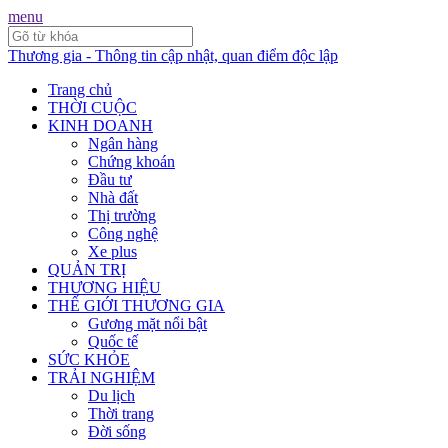
menu
Thương gia - Thông tin cập nhật, quan điểm độc lập
Trang chủ
THỜI CUỘC
KINH DOANH
Ngân hàng
Chứng khoán
Đầu tư
Nhà đất
Thị trường
Công nghệ
Xe plus
QUẢN TRỊ
THƯƠNG HIỆU
THẾ GIỚI THƯƠNG GIA
Gương mặt nổi bật
Quốc tế
SỨC KHỎE
TRẢI NGHIỆM
Du lịch
Thời trang
Đời sống