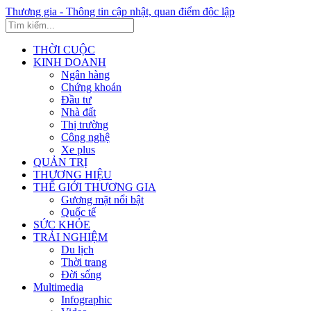
Thương gia - Thông tin cập nhật, quan điểm độc lập
THỜI CUỘC
KINH DOANH
Ngân hàng
Chứng khoán
Đầu tư
Nhà đất
Thị trường
Công nghệ
Xe plus
QUẢN TRỊ
THƯƠNG HIỆU
THẾ GIỚI THƯƠNG GIA
Gương mặt nổi bật
Quốc tế
SỨC KHỎE
TRẢI NGHIỆM
Du lịch
Thời trang
Đời sống
Multimedia
Infographic