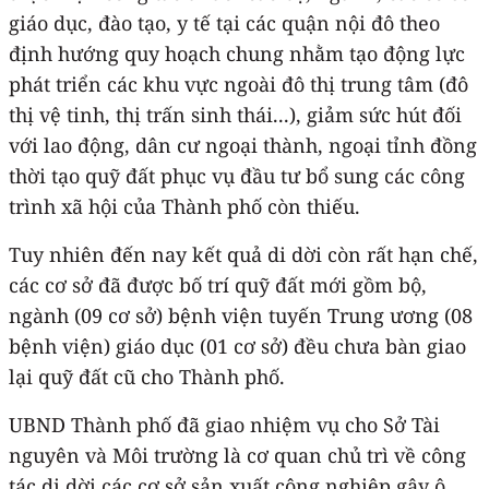
giáo dục, đào tạo, y tế tại các quận nội đô theo
định hướng quy hoạch chung nhằm tạo động lực
phát triển các khu vực ngoài đô thị trung tâm (đô
thị vệ tinh, thị trấn sinh thái...), giảm sức hút đối
với lao động, dân cư ngoại thành, ngoại tỉnh đồng
thời tạo quỹ đất phục vụ đầu tư bổ sung các công
trình xã hội của Thành phố còn thiếu.
Tuy nhiên đến nay kết quả di dời còn rất hạn chế,
các cơ sở đã được bố trí quỹ đất mới gồm bộ,
ngành (09 cơ sở) bệnh viện tuyến Trung ương (08
bệnh viện) giáo dục (01 cơ sở) đều chưa bàn giao
lại quỹ đất cũ cho Thành phố.
UBND Thành phố đã giao nhiệm vụ cho Sở Tài
nguyên và Môi trường là cơ quan chủ trì về công
tác di dời các cơ sở sản xuất công nghiệp gây ô