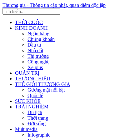
Thương gia - Thông tin cập nhật, quan điểm độc lập
THỜI CUỘC
KINH DOANH
Ngân hàng
Chứng khoán
Đầu tư
Nhà đất
Thị trường
Công nghệ
Xe plus
QUẢN TRỊ
THƯƠNG HIỆU
THẾ GIỚI THƯƠNG GIA
Gương mặt nổi bật
Quốc tế
SỨC KHỎE
TRẢI NGHIỆM
Du lịch
Thời trang
Đời sống
Multimedia
Infographic