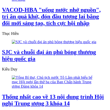
VACOD-HBA "uống nước nhớ nguồn",
tri ân quá khứ, đón đầu tương lai bằng
đổi mới sáng tạo, tích cực hội nhập
Thục Hiền
SJC và chuỗi đại án phủ bóng thương
hiệu quốc gia
Kiều Duy
Thống nhất cao về 13 nội dung trình Hội
nghị Trung ương 3 khóa 14