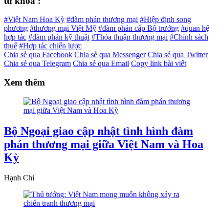
từ khóa :
#Việt Nam Hoa Kỳ
#đàm phán thương mại
#Hiệp định song
phương
#thương mại Việt Mỹ
#đàm phán cấp Bộ trưởng
#quan hệ
hợp tác
#đàm phán kỹ thuật
#Thỏa thuận thương mại
#Chính sách
thuế
#Hợp tác chiến lược
Chia sẻ qua Facebook
Chia sẻ qua Messenger
Chia sẻ qua Twitter
Chia sẻ qua Telegram
Chia sẻ qua Email
Copy link bài viết
Xem thêm
Bộ Ngoại giao cập nhật tình hình đàm
phán thương mại giữa Việt Nam và Hoa
Kỳ
Hạnh Chi