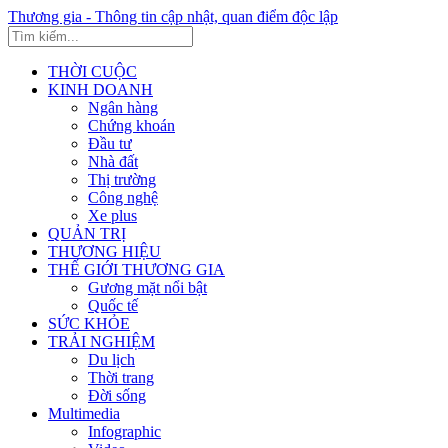
Thương gia - Thông tin cập nhật, quan điểm độc lập
THỜI CUỘC
KINH DOANH
Ngân hàng
Chứng khoán
Đầu tư
Nhà đất
Thị trường
Công nghệ
Xe plus
QUẢN TRỊ
THƯƠNG HIỆU
THẾ GIỚI THƯƠNG GIA
Gương mặt nổi bật
Quốc tế
SỨC KHỎE
TRẢI NGHIỆM
Du lịch
Thời trang
Đời sống
Multimedia
Infographic