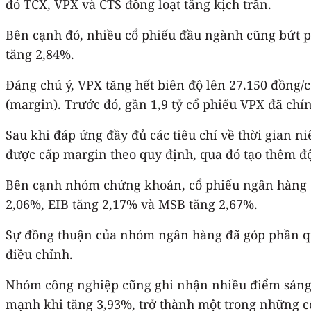
đó TCX, VPX và CTS đồng loạt tăng kịch trần.
Bên cạnh đó, nhiều cổ phiếu đầu ngành cũng bứt p
tăng 2,84%.
Đáng chú ý, VPX tăng hết biên độ lên 27.150 đồng/
(margin). Trước đó, gần 1,9 tỷ cổ phiếu VPX đã chí
Sau khi đáp ứng đầy đủ các tiêu chí về thời gian ni
được cấp margin theo quy định, qua đó tạo thêm độ
Bên cạnh nhóm chứng khoán, cổ phiếu ngân hàng cũ
2,06%, EIB tăng 2,17% và MSB tăng 2,67%.
Sự đồng thuận của nhóm ngân hàng đã góp phần qua
điều chỉnh.
Nhóm công nghiệp cũng ghi nhận nhiều điểm sáng v
mạnh khi tăng 3,93%, trở thành một trong những cổ