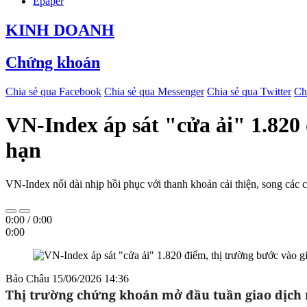
Epaper
KINH DOANH
Chứng khoán
Chia sẻ qua Facebook
Chia sẻ qua Messenger
Chia sẻ qua Twitter
Ch
VN-Index áp sát "cửa ải" 1.820
hạn
VN-Index nối dài nhịp hồi phục với thanh khoản cải thiện, song các 
0:00
/
0:00
0:00
Bảo Châu
15/06/2026 14:36
Thị trường chứng khoán mở đầu tuần giao dịch mớ