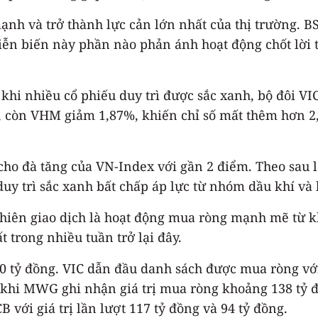
ạnh và trở thành lực cản lớn nhất của thị trường. 
ễn biến này phần nào phản ánh hoạt động chốt lời 
hi nhiều cổ phiếu duy trì được sắc xanh, bộ đôi VIC
 còn VHM giảm 1,87%, khiến chỉ số mất thêm hơn 2,2
t cho đà tăng của VN-Index với gần 2 điểm. Theo sa
duy trì sắc xanh bất chấp áp lực từ nhóm dầu khí và 
iên giao dịch là hoạt động mua ròng mạnh mẽ từ khố
 trong nhiều tuần trở lại đây.
 tỷ đồng. VIC dẫn đầu danh sách được mua ròng với g
 khi MWG ghi nhận giá trị mua ròng khoảng 138 tỷ 
 với giá trị lần lượt 117 tỷ đồng và 94 tỷ đồng.