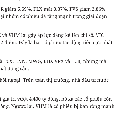
BSR giảm 5,69%, PLX mất 3,87%, PVS giảm 2,86%,
tại nhóm cổ phiếu đã tăng mạnh trong giai đoạn
 và VHM lại gây áp lực đáng kể lên chỉ số. VIC
 điểm. Đây là hai cổ phiếu tác động tiêu cực nhất
u là TCX, HVN, MWG, BID, VPX và TCB, những mã
bất động sản.
i ngoại. Trên toàn thị trường, nhà đầu tư nước
iá trị vượt 4.400 tỷ đồng, bỏ xa các cổ phiếu còn
đồng. Ngược lại, VHM là cổ phiếu bị bán ròng mạnh