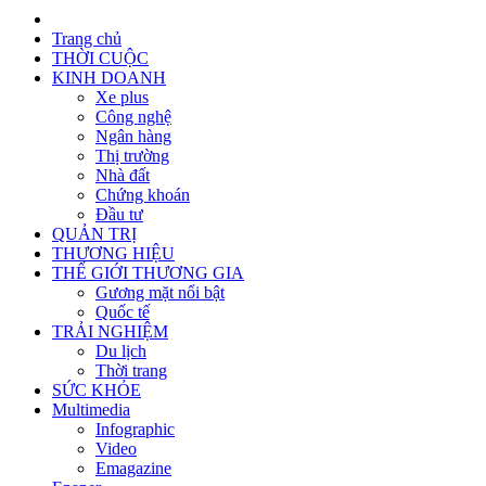
Trang chủ
THỜI CUỘC
KINH DOANH
Xe plus
Công nghệ
Ngân hàng
Thị trường
Nhà đất
Chứng khoán
Đầu tư
QUẢN TRỊ
THƯƠNG HIỆU
THẾ GIỚI THƯƠNG GIA
Gương mặt nổi bật
Quốc tế
TRẢI NGHIỆM
Du lịch
Thời trang
SỨC KHỎE
Multimedia
Infographic
Video
Emagazine