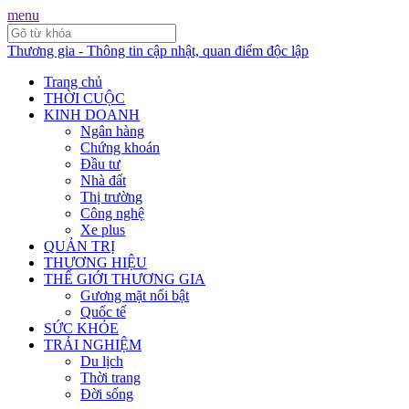
menu
Thương gia - Thông tin cập nhật, quan điểm độc lập
Trang chủ
THỜI CUỘC
KINH DOANH
Ngân hàng
Chứng khoán
Đầu tư
Nhà đất
Thị trường
Công nghệ
Xe plus
QUẢN TRỊ
THƯƠNG HIỆU
THẾ GIỚI THƯƠNG GIA
Gương mặt nổi bật
Quốc tế
SỨC KHỎE
TRẢI NGHIỆM
Du lịch
Thời trang
Đời sống