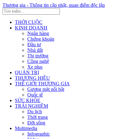
Thương gia - Thông tin cập nhật, quan điểm độc lập
THỜI CUỘC
KINH DOANH
Ngân hàng
Chứng khoán
Đầu tư
Nhà đất
Thị trường
Công nghệ
Xe plus
QUẢN TRỊ
THƯƠNG HIỆU
THẾ GIỚI THƯƠNG GIA
Gương mặt nổi bật
Quốc tế
SỨC KHỎE
TRẢI NGHIỆM
Du lịch
Thời trang
Đời sống
Multimedia
Infographic