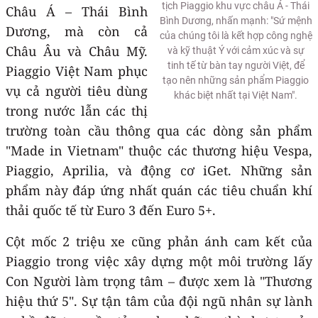
tịch Piaggio khu vực châu Á - Thái
Châu Á – Thái Bình
Bình Dương, nhấn mạnh: "Sứ mệnh
Dương, mà còn cả
của chúng tôi là kết hợp công nghệ
Châu Âu và Châu Mỹ.
và kỹ thuật Ý với cảm xúc và sự
tinh tế từ bàn tay người Việt, để
Piaggio Việt Nam phục
tạo nên những sản phẩm Piaggio
vụ cả người tiêu dùng
khác biệt nhất tại Việt Nam".
trong nước lẫn các thị
trường toàn cầu thông qua các dòng sản phẩm
"Made in Vietnam" thuộc các thương hiệu Vespa,
Piaggio, Aprilia, và động cơ iGet. Những sản
phẩm này đáp ứng nhất quán các tiêu chuẩn khí
thải quốc tế từ Euro 3 đến Euro 5+.
Cột mốc 2 triệu xe cũng phản ánh cam kết của
Piaggio trong việc xây dựng một môi trường lấy
Con Người làm trọng tâm – được xem là "Thương
hiệu thứ 5". Sự tận tâm của đội ngũ nhân sự lành