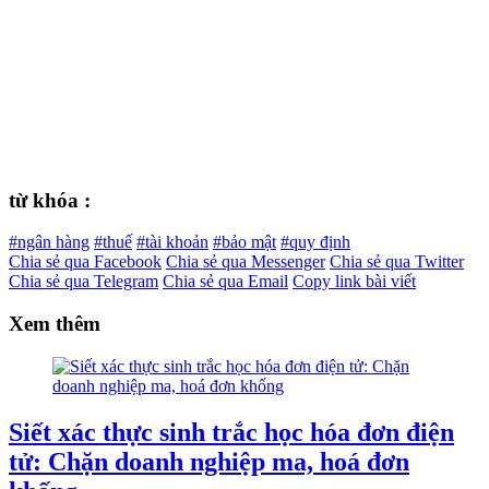
từ khóa :
#ngân hàng
#thuế
#tài khoản
#bảo mật
#quy định
Chia sẻ qua Facebook
Chia sẻ qua Messenger
Chia sẻ qua Twitter
Chia sẻ qua Telegram
Chia sẻ qua Email
Copy link bài viết
Xem thêm
Siết xác thực sinh trắc học hóa đơn điện
tử: Chặn doanh nghiệp ma, hoá đơn