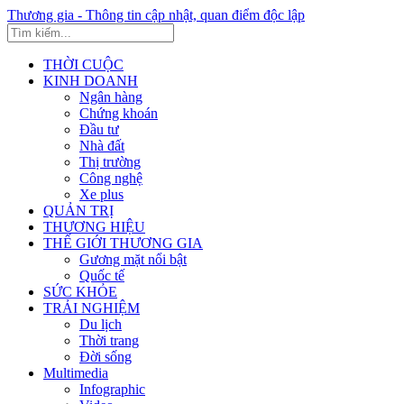
Thương gia - Thông tin cập nhật, quan điểm độc lập
THỜI CUỘC
KINH DOANH
Ngân hàng
Chứng khoán
Đầu tư
Nhà đất
Thị trường
Công nghệ
Xe plus
QUẢN TRỊ
THƯƠNG HIỆU
THẾ GIỚI THƯƠNG GIA
Gương mặt nổi bật
Quốc tế
SỨC KHỎE
TRẢI NGHIỆM
Du lịch
Thời trang
Đời sống
Multimedia
Infographic