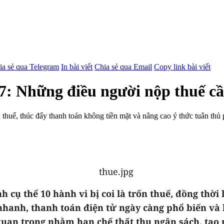
ia sẻ qua Telegram
In bài viết
Chia sẻ qua Email
Copy link bài viết
/7: Những điều người nộp thuế cầ
ốn thuế, thúc đẩy thanh toán không tiền mặt và nâng cao ý thức tuân th
h cụ thể 10 hành vi bị coi là trốn thuế, đồng thờ
ển nhanh, thanh toán điện tử ngày càng phổ biến 
quan trọng nhằm hạn chế thất thu ngân sách, tạo