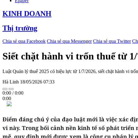
Epaper
KINH DOANH
Thị trường
Chia sẻ qua Facebook
Chia sẻ qua Messenger
Chia sẻ qua Twitter
Ch
Siết chặt hành vi trốn thuế từ 1
Luật Quản lý thuế 2025 có hiệu lực từ 1/7/2026, siết chặt hành vi tr
Hà Linh
18/05/2026 07:33
0:00
/
0:00
0:00
Điểm đáng chú ý của đạo luật mới là việc xác địn
vi này. Trong bối cảnh nền kinh tế số phát tri
mẽ, quy định mới được xem là công cụ pháp lý 