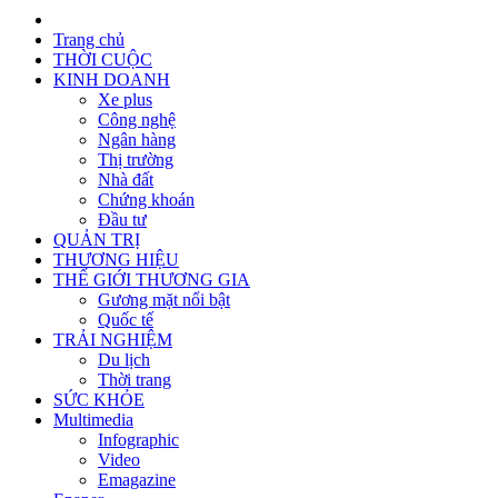
Trang chủ
THỜI CUỘC
KINH DOANH
Xe plus
Công nghệ
Ngân hàng
Thị trường
Nhà đất
Chứng khoán
Đầu tư
QUẢN TRỊ
THƯƠNG HIỆU
THẾ GIỚI THƯƠNG GIA
Gương mặt nổi bật
Quốc tế
TRẢI NGHIỆM
Du lịch
Thời trang
SỨC KHỎE
Multimedia
Infographic
Video
Emagazine