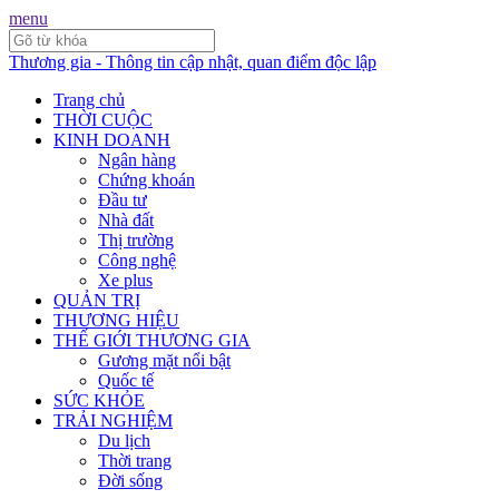
menu
Thương gia - Thông tin cập nhật, quan điểm độc lập
Trang chủ
THỜI CUỘC
KINH DOANH
Ngân hàng
Chứng khoán
Đầu tư
Nhà đất
Thị trường
Công nghệ
Xe plus
QUẢN TRỊ
THƯƠNG HIỆU
THẾ GIỚI THƯƠNG GIA
Gương mặt nổi bật
Quốc tế
SỨC KHỎE
TRẢI NGHIỆM
Du lịch
Thời trang
Đời sống