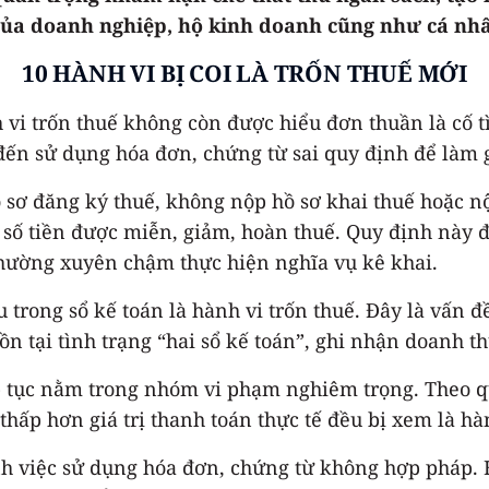
 của doanh nghiệp, hộ kinh doanh cũng như cá nh
10 HÀNH VI BỊ COI LÀ TRỐN THUẾ MỚI
h vi trốn thuế không còn được hiểu đơn thuần là cố
đến sử dụng hóa đơn, chứng từ sai quy định để làm 
sơ đăng ký thuế, không nộp hồ sơ khai thuế hoặc nộ
 số tiền được miễn, giảm, hoàn thuế. Quy định này đ
hường xuyên chậm thực hiện nghĩa vụ kê khai.
 trong sổ kế toán là hành vi trốn thuế. Đây là vấn 
ồn tại tình trạng “hai sổ kế toán”, ghi nhận doanh 
ếp tục nằm trong nhóm vi phạm nghiêm trọng. Theo q
 thấp hơn giá trị thanh toán thực tế đều bị xem là h
nh việc sử dụng hóa đơn, chứng từ không hợp pháp.