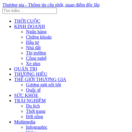
Thương gia - Thông tin cập nhật, quan điểm độc lập
THỜI CUỘC
KINH DOANH
Ngân hàng
Chứng khoán
Đầu tư
Nhà đất
Thị trường
Công nghệ
Xe plus
QUẢN TRỊ
THƯƠNG HIỆU
THẾ GIỚI THƯƠNG GIA
Gương mặt nổi bật
Quốc tế
SỨC KHỎE
TRẢI NGHIỆM
Du lịch
Thời trang
Đời sống
Multimedia
Infographic