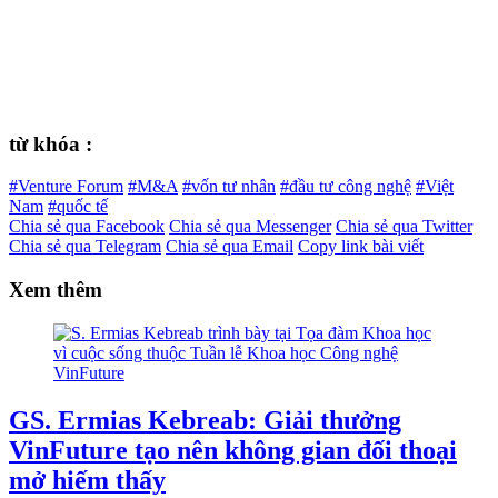
từ khóa :
#Venture Forum
#M&A
#vốn tư nhân
#đầu tư công nghệ
#Việt
Nam
#quốc tế
Chia sẻ qua Facebook
Chia sẻ qua Messenger
Chia sẻ qua Twitter
Chia sẻ qua Telegram
Chia sẻ qua Email
Copy link bài viết
Xem thêm
GS. Ermias Kebreab: Giải thưởng
VinFuture tạo nên không gian đối thoại
mở hiếm thấy