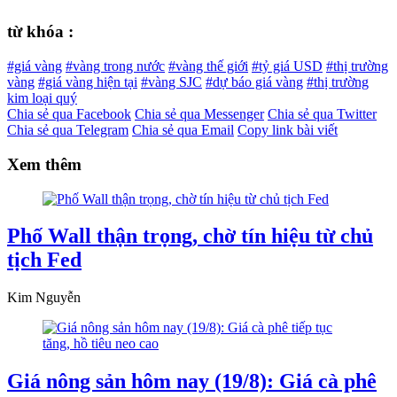
từ khóa :
#giá vàng
#vàng trong nước
#vàng thế giới
#tỷ giá USD
#thị trường
vàng
#giá vàng hiện tại
#vàng SJC
#dự báo giá vàng
#thị trường
kim loại quý
Chia sẻ qua Facebook
Chia sẻ qua Messenger
Chia sẻ qua Twitter
Chia sẻ qua Telegram
Chia sẻ qua Email
Copy link bài viết
Xem thêm
Phố Wall thận trọng, chờ tín hiệu từ chủ
tịch Fed
Kim Nguyễn
Giá nông sản hôm nay (19/8): Giá cà phê