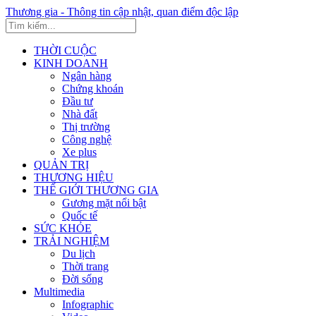
Thương gia - Thông tin cập nhật, quan điểm độc lập
THỜI CUỘC
KINH DOANH
Ngân hàng
Chứng khoán
Đầu tư
Nhà đất
Thị trường
Công nghệ
Xe plus
QUẢN TRỊ
THƯƠNG HIỆU
THẾ GIỚI THƯƠNG GIA
Gương mặt nổi bật
Quốc tế
SỨC KHỎE
TRẢI NGHIỆM
Du lịch
Thời trang
Đời sống
Multimedia
Infographic