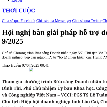
Epaper
THỜI CUỘC
Chia sẻ qua Facebook
Chia sẻ qua Messenger
Chia sẻ qua Twitter
Ch
Hội nghị bàn giải pháp hỗ trợ d
9/2025
Chủ trì Chương trình Bữa sáng Doanh nhân ngày 5/7, Chủ tịch VACOD
doanh nghiệp, tiếp cận nguồn lực từ “bộ tứ chiến lược” của Trung ư
Thảo Huyền
07/07/2025 00:41
Tham gia chương trình Bữa sáng Doanh nhân tu
Đình Thi, Phó Chủ nhiệm Ủy ban Khoa học, Công
và Công nghiệp Việt Nam – VCCI; PGS.TS Lê Tuấn
Chủ tịch Hiệp hội doanh nghiệp tỉnh Lào Cai, Ch