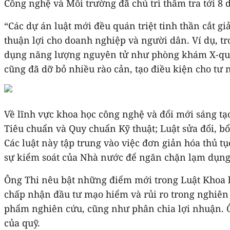
Công nghệ và Môi trường đã chủ trì thẩm tra tới 8 d
“Các dự án luật mới đều quán triệt tinh thần cắt 
thuận lợi cho doanh nghiệp và người dân. Ví dụ, t
dụng năng lượng nguyên tử như phòng khám X-quang
cũng đã dỡ bỏ nhiều rào cản, tạo điều kiện cho tư
Về lĩnh vực khoa học công nghệ và đổi mới sáng tạo
Tiêu chuẩn và Quy chuẩn Kỹ thuật; Luật sửa đổi, b
Các luật này tập trung vào việc đơn giản hóa thủ t
sự kiểm soát của Nhà nước để ngăn chặn lạm dụng 
Ông Thi nêu bật những điểm mới trong Luật Khoa h
chấp nhận đầu tư mạo hiểm và rủi ro trong nghiên 
phẩm nghiên cứu, cũng như phân chia lợi nhuận. Ô
của quỹ.