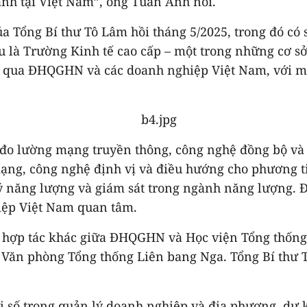
anh tại Việt Nam”, ông Tuấn Anh nói.
a Tổng Bí thư Tô Lâm hồi tháng 5/2025, trong đó c
iểu là Trường Kinh tế cao cấp – một trong những cơ 
ng qua ĐHQGHN và các doanh nghiệp Việt Nam, với 
 đo lường mạng truyền thông, công nghệ đồng bộ và x
mạng, công nghệ định vị và điều hướng cho phương t
 lý năng lượng và giám sát trong ngành năng lượng.
iệp Việt Nam quan tâm.
 hợp tác khác giữa ĐHQGHN và Học viện Tổng thống 
c Văn phòng Tổng thống Liên bang Nga. Tổng Bí thư
i số trong quản lý doanh nghiệp và địa phương, dự