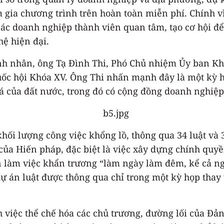
m gia chương trình trên hoàn toàn miễn phí. Chính
c doanh nghiệp thành viên quan tâm, tạo cơ hội để
hệ hiện đại.
h nhân, ông Tạ Đình Thi, Phó Chủ nhiệm Ủy ban Kh
uốc hội Khóa XV. Ông Thi nhấn mạnh đây là một kỳ h
há của đất nước, trong đó có cộng đồng doanh nghiệp
ối lượng công việc khổng lồ, thông qua 34 luật và 3
u của Hiến pháp, đặc biệt là việc xây dựng chính quy
n làm việc khẩn trương “làm ngày làm đêm, kể cả ngà
ự án luật được thông qua chỉ trong một kỳ họp thay v
 việc thể chế hóa các chủ trương, đường lối của Đả