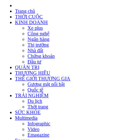
Trang chủ
THỜI CUỘC
KINH DOANH
Xe plus
Công nghệ
Ngân hàng
Thị trường
Nhà đất
Chứng khoán
Đầu tư
QUẢN TRỊ
THƯƠNG HIỆU
THẾ GIỚI THƯƠNG GIA
Gương mặt nổi bật
Quốc tế
TRẢI NGHIỆM
Du lịch
Thời trang
SỨC KHỎE
Multimedia
Infographic
Video
Emagazine