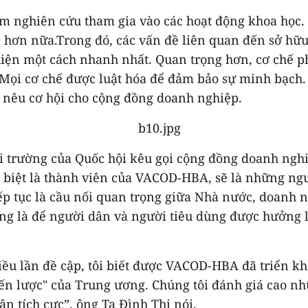
hóm nghiên cứu tham gia vào các hoạt động khoa học
 hơn nữa.Trong đó, các vấn đề liên quan đến sở hữu
iện một cách nhanh nhất. Quan trọng hơn, cơ chế p
 Mọi cơ chế được luật hóa để đảm bảo sự minh bạch. 
 nêu cơ hội cho cộng đồng doanh nghiệp.
trường của Quốc hội kêu gọi cộng đồng doanh nghi
biệt là thành viên của VACOD-HBA, sẽ là những người
iếp tục là cầu nối quan trọng giữa Nhà nước, doanh
 là để người dân và người tiêu dùng được hưởng lợ
 lần đề cập, tôi biết được VACOD-HBA đã triển khai 
iến lược" của Trung ương. Chúng tôi đánh giá cao n
n tích cực”, ông Tạ Đình Thi nói.