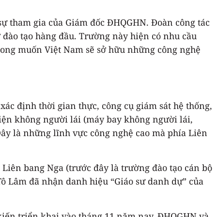
ó sự tham gia của Giám đốc ĐHQGHN. Đoàn công tác
sở đào tạo hàng đầu. Trường này hiện có nhu cầu
mong muốn Việt Nam sẽ sở hữu những công nghệ
ác định thời gian thực, công cụ giám sát hệ thống,
iện không người lái (máy bay không người lái,
 Đây là những lĩnh vực công nghệ cao mà phía Liên
Liên bang Nga (trước đây là trường đào tạo cán bộ
 Tô Lâm đã nhận danh hiệu “Giáo sư danh dự” của
 kiến triển khai vào tháng 11 năm nay. ĐHQGHN và