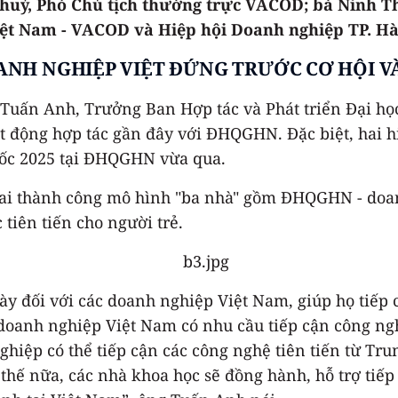
huỷ, Phó Chủ tịch thường trực VACOD; bà Ninh T
Việt Nam - VACOD và Hiệp hội Doanh nghiệp TP. H
NH NGHIỆP VIỆT ĐỨNG TRƯỚC CƠ HỘI 
Tuấn Anh, Trưởng Ban Hợp tác và Phát triển Đại họ
t động hợp tác gần đây với ĐHQGHN. Đặc biệt, hai h
uốc 2025 tại ĐHQGHN vừa qua.
ai thành công mô hình "ba nhà" gồm ĐHQGHN - doanh
tiên tiến cho người trẻ.
y đối với các doanh nghiệp Việt Nam, giúp họ tiếp
 doanh nghiệp Việt Nam có nhu cầu tiếp cận công 
ghiệp có thể tiếp cận các công nghệ tiên tiến từ T
thế nữa, các nhà khoa học sẽ đồng hành, hỗ trợ tiế