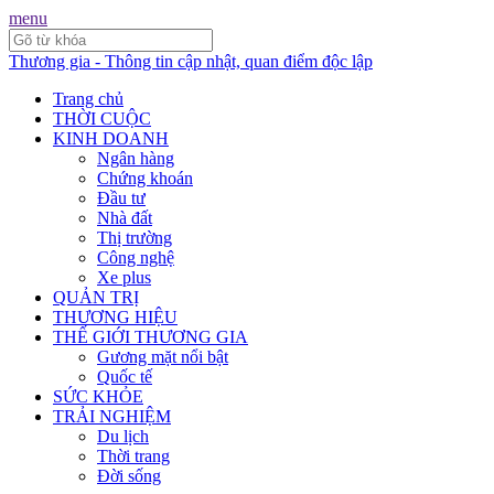
menu
Thương gia - Thông tin cập nhật, quan điểm độc lập
Trang chủ
THỜI CUỘC
KINH DOANH
Ngân hàng
Chứng khoán
Đầu tư
Nhà đất
Thị trường
Công nghệ
Xe plus
QUẢN TRỊ
THƯƠNG HIỆU
THẾ GIỚI THƯƠNG GIA
Gương mặt nổi bật
Quốc tế
SỨC KHỎE
TRẢI NGHIỆM
Du lịch
Thời trang
Đời sống