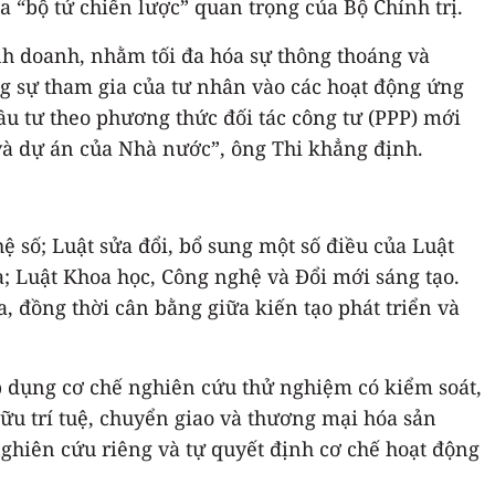
óa “bộ tứ chiến lược” quan trọng của Bộ Chính trị.
inh doanh, nhằm tối đa hóa sự thông thoáng và
ng sự tham gia của tư nhân vào các hoạt động ứng
u tư theo phương thức đối tác công tư (PPP) mới
 và dự án của Nhà nước”, ông Thi khẳng định.
 số; Luật sửa đổi, bổ sung một số điều của Luật
; Luật Khoa học, Công nghệ và Đổi mới sáng tạo.
a, đồng thời cân bằng giữa kiến tạo phát triển và
p dụng cơ chế nghiên cứu thử nghiệm có kiểm soát,
ữu trí tuệ, chuyển giao và thương mại hóa sản
hiên cứu riêng và tự quyết định cơ chế hoạt động