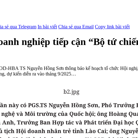
ia sẻ qua Telegram
In bài viết
Chia sẻ qua Email
Copy link bài viết
oanh nghiệp tiếp cận “Bộ tứ chiế
-HBA TS Nguyễn Hồng Sơn thông báo kế hoạch tổ chức Hội nghị, hội t
ơng, dự kiến diễn ra vào tháng 9/2025…
ần này có PGS.TS Nguyễn Hồng Sơn, Phó Trưởng B
 nghệ và Môi trường của Quốc hội; ông Hoàng Qu
 Anh, Trưởng Ban Hợp tác và Phát triển Đại học 
ủ tịch Hội doanh nhân trẻ tỉnh Lào Cai; ông Nguy