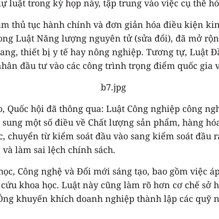
ự luật trong kỳ họp này, tập trung vào việc cụ thể h
giảm thủ tục hành chính và đơn giản hóa điều kiện k
rong Luật Năng lượng nguyên tử (sửa đổi), đã mở rộ
, thiết bị y tế hay nông nghiệp. Tương tự, Luật Đầ
 nhân đầu tư vào các công trình trọng điểm quốc gia
, Quốc hội đã thông qua: Luật Công nghiệp công nghệ
ổ sung một số điều về Chất lượng sản phẩm, hàng hóa
ục, chuyển từ kiểm soát đầu vào sang kiểm soát đầu r
và làm sai lệch chính sách.
ọc, Công nghệ và Đổi mới sáng tạo, bao gồm việc á
cứu khoa học. Luật này cũng làm rõ hơn cơ chế sở h
ng khuyến khích doanh nghiệp thành lập các quỹ ng