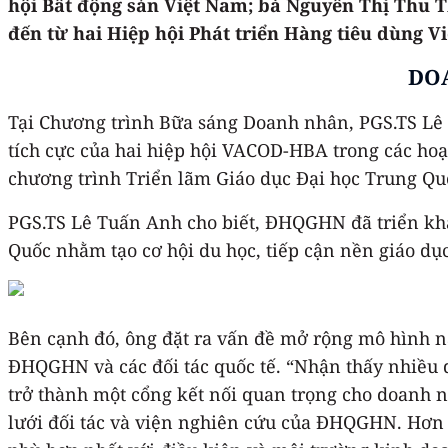
hội Bất động sản Việt Nam; bà Nguyễn Thị Thu T
đến từ hai Hiệp hội Phát triển Hàng tiêu dùng 
DOA
Tại Chương trình Bữa sáng Doanh nhân, PGS.TS Lê 
tích cực của hai hiệp hội VACOD-HBA trong các hoạ
chương trình Triển lãm Giáo dục Đại học Trung Q
PGS.TS Lê Tuấn Anh cho biết, ĐHQGHN đã triển kh
Quốc nhằm tạo cơ hội du học, tiếp cận nền giáo dục 
Bên cạnh đó, ông đặt ra vấn đề mở rộng mô hình nà
ĐHQGHN và các đối tác quốc tế. “Nhận thấy nhiều
trở thành một cổng kết nối quan trọng cho doanh n
lưới đối tác và viện nghiên cứu của ĐHQGHN. Hơn 