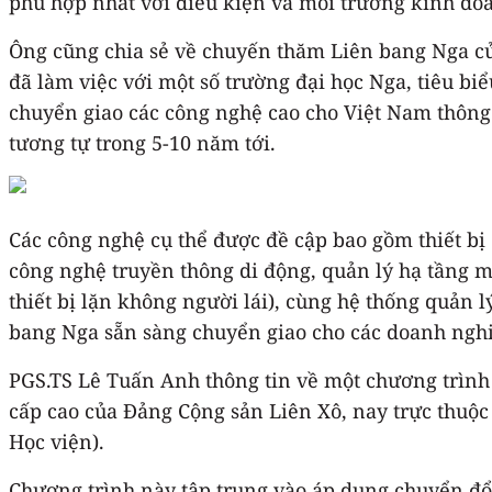
phù hợp nhất với điều kiện và môi trường kinh do
Ông cũng chia sẻ về chuyến thăm Liên bang Nga củ
đã làm việc với một số trường đại học Nga, tiêu b
chuyển giao các công nghệ cao cho Việt Nam thô
tương tự trong 5-10 năm tới.
Các công nghệ cụ thể được đề cập bao gồm thiết bị
công nghệ truyền thông di động, quản lý hạ tầng 
thiết bị lặn không người lái), cùng hệ thống quản
bang Nga sẵn sàng chuyển giao cho các doanh ngh
PGS.TS Lê Tuấn Anh thông tin về một chương trình
cấp cao của Đảng Cộng sản Liên Xô, nay trực thuộ
Học viện).
Chương trình này tập trung vào áp dụng chuyển đổ