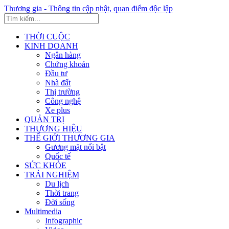
Thương gia - Thông tin cập nhật, quan điểm độc lập
THỜI CUỘC
KINH DOANH
Ngân hàng
Chứng khoán
Đầu tư
Nhà đất
Thị trường
Công nghệ
Xe plus
QUẢN TRỊ
THƯƠNG HIỆU
THẾ GIỚI THƯƠNG GIA
Gương mặt nổi bật
Quốc tế
SỨC KHỎE
TRẢI NGHIỆM
Du lịch
Thời trang
Đời sống
Multimedia
Infographic