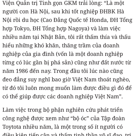
Viện Quản trị Tinh gọn GKM trải lòng: “Là một
người con Hà Nội, sau khi tốt nghiệp ĐHBK Hà
Nội rồi du học (Cao Đẳng Quốc tế Honda, ĐH Tổng
hợp Tokyo, ĐH Tổng hợp Nagoya) và làm việc
nhiều năm tại Nhật Bản, tôi rất thấm thía và thấu
hiểu những khó khăn, thăng trầm của doanh
nghiệp của gia đình (vốn là một doanh nghiệp
từng có lúc gần bị phá sản) cũng như đất nước từ
năm 1986 đến nay. Trong đầu tôi lúc nào cũng
đeo đẳng suy nghĩ bao giờ Việt Nam thoát nghèo,
từ đó tôi luôn mong muốn làm được điều gì đó để
có thể giúp được các doanh nghiệp Việt Nam”.
Làm việc trong bộ phận nghiên cứu phát triển
công nghệ được xem như “bộ óc” của Tập đoàn
Toytota nhiều năm, là một trong số ít người có
điều kiện tiếp cận và thấm tinh thần võ sĩ đạo, tri