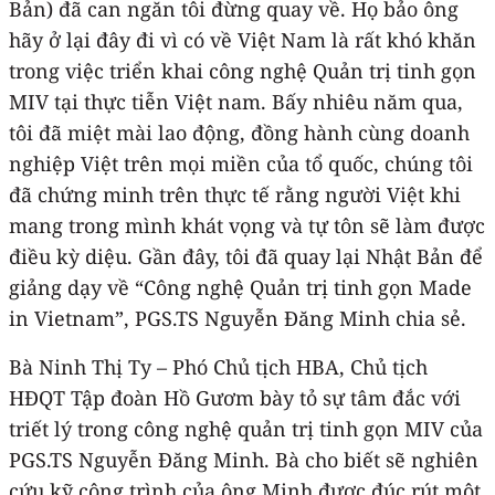
Bản) đã can ngăn tôi đừng quay về. Họ bảo ông
hãy ở lại đây đi vì có về Việt Nam là rất khó khăn
trong việc triển khai công nghệ Quản trị tinh gọn
MIV tại thực tiễn Việt nam. Bấy nhiêu năm qua,
tôi đã miệt mài lao động, đồng hành cùng doanh
nghiệp Việt trên mọi miền của tổ quốc, chúng tôi
đã chứng minh trên thực tế rằng người Việt khi
mang trong mình khát vọng và tự tôn sẽ làm được
điều kỳ diệu. Gần đây, tôi đã quay lại Nhật Bản để
giảng dạy về “Công nghệ Quản trị tinh gọn Made
in Vietnam”, PGS.TS Nguyễn Đăng Minh chia sẻ.
Bà Ninh Thị Ty – Phó Chủ tịch HBA, Chủ tịch
HĐQT Tập đoàn Hồ Gươm bày tỏ sự tâm đắc với
triết lý trong công nghệ quản trị tinh gọn MIV của
PGS.TS Nguyễn Đăng Minh. Bà cho biết sẽ nghiên
cứu kỹ công trình của ông Minh được đúc rút một