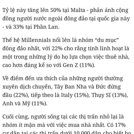
Tỷ lệ này tăng lên 50% tại Malta - phản ánh cộng
đồng người nước ngoài đông đảo tại quốc gia này
- và 33% tại Phần Lan.
Thế hệ Millennials nổi lên là nhóm “du mục”
đông đảo nhất, với 22% cho rằng tính linh hoạt là
một trong những lý do họ lựa chọn việc thuê nhà,
cao hơn đáng kể so với Gen Z (11%).
Về điểm đến ưa thích của những người thường
xuyên dịch chuyển, Tây Ban Nha và Đức đứng
đầu (22%), tiếp theo là Italy (15%), Thụy Sĩ (13%),
Anh và Mỹ (11%).
Cuối cùng, người sống tại các thị trấn nhỏ lại là
nhóm ít mặn mà với việc mua nhà nhất. Có 17%
cư dân tại các thị trấn dưới 10.000 dân cho biết họ