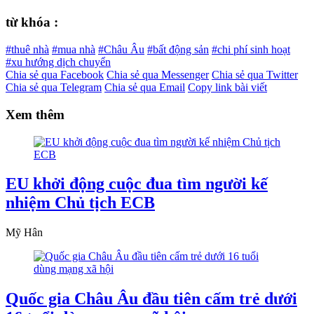
từ khóa :
#thuê nhà
#mua nhà
#Châu Âu
#bất động sản
#chi phí sinh hoạt
#xu hướng dịch chuyển
Chia sẻ qua Facebook
Chia sẻ qua Messenger
Chia sẻ qua Twitter
Chia sẻ qua Telegram
Chia sẻ qua Email
Copy link bài viết
Xem thêm
EU khởi động cuộc đua tìm người kế
nhiệm Chủ tịch ECB
Mỹ Hân
Quốc gia Châu Âu đầu tiên cấm trẻ dưới