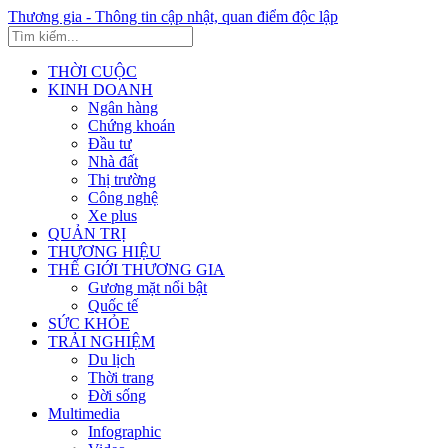
Thương gia - Thông tin cập nhật, quan điểm độc lập
THỜI CUỘC
KINH DOANH
Ngân hàng
Chứng khoán
Đầu tư
Nhà đất
Thị trường
Công nghệ
Xe plus
QUẢN TRỊ
THƯƠNG HIỆU
THẾ GIỚI THƯƠNG GIA
Gương mặt nổi bật
Quốc tế
SỨC KHỎE
TRẢI NGHIỆM
Du lịch
Thời trang
Đời sống
Multimedia
Infographic