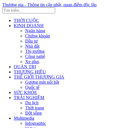
Thương gia - Thông tin cập nhật, quan điểm độc lập
THỜI CUỘC
KINH DOANH
Ngân hàng
Chứng khoán
Đầu tư
Nhà đất
Thị trường
Công nghệ
Xe plus
QUẢN TRỊ
THƯƠNG HIỆU
THẾ GIỚI THƯƠNG GIA
Gương mặt nổi bật
Quốc tế
SỨC KHỎE
TRẢI NGHIỆM
Du lịch
Thời trang
Đời sống
Multimedia
Infographic