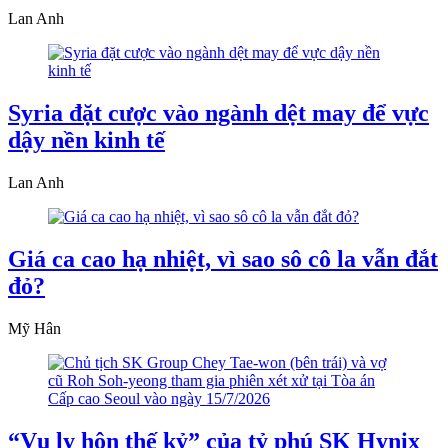
Lan Anh
Syria đặt cược vào ngành dệt may để vực
dậy nền kinh tế
Lan Anh
Giá ca cao hạ nhiệt, vì sao sô cô la vẫn đắt
đỏ?
Mỹ Hân
“Vụ ly hôn thế kỷ” của tỷ phú SK Hynix