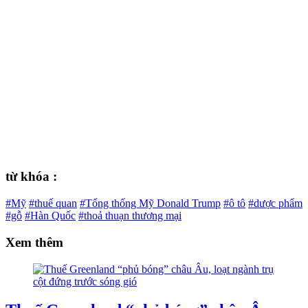
từ khóa :
#Mỹ
#thuế quan
#Tổng thống Mỹ Donald Trump
#ô tô
#dược phẩm
#gỗ
#Hàn Quốc
#thoả thuạn thương mại
Xem thêm