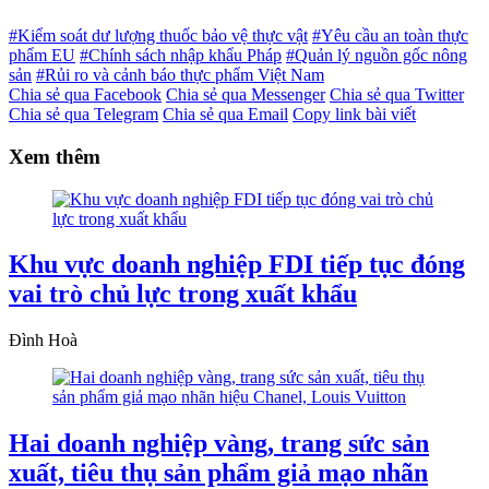
#Kiểm soát dư lượng thuốc bảo vệ thực vật
#Yêu cầu an toàn thực
phẩm EU
#Chính sách nhập khẩu Pháp
#Quản lý nguồn gốc nông
sản
#Rủi ro và cảnh báo thực phẩm Việt Nam
Chia sẻ qua Facebook
Chia sẻ qua Messenger
Chia sẻ qua Twitter
Chia sẻ qua Telegram
Chia sẻ qua Email
Copy link bài viết
Xem thêm
Khu vực doanh nghiệp FDI tiếp tục đóng
vai trò chủ lực trong xuất khẩu
Đình Hoà
Hai doanh nghiệp vàng, trang sức sản
xuất, tiêu thụ sản phẩm giả mạo nhãn