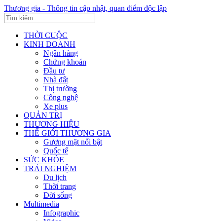
Thương gia - Thông tin cập nhật, quan điểm độc lập
THỜI CUỘC
KINH DOANH
Ngân hàng
Chứng khoán
Đầu tư
Nhà đất
Thị trường
Công nghệ
Xe plus
QUẢN TRỊ
THƯƠNG HIỆU
THẾ GIỚI THƯƠNG GIA
Gương mặt nổi bật
Quốc tế
SỨC KHỎE
TRẢI NGHIỆM
Du lịch
Thời trang
Đời sống
Multimedia
Infographic