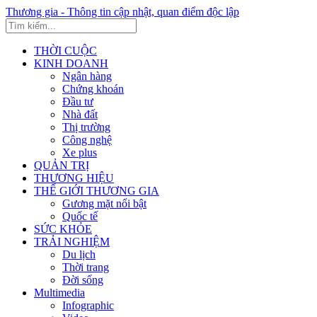
Thương gia - Thông tin cập nhật, quan điểm độc lập
THỜI CUỘC
KINH DOANH
Ngân hàng
Chứng khoán
Đầu tư
Nhà đất
Thị trường
Công nghệ
Xe plus
QUẢN TRỊ
THƯƠNG HIỆU
THẾ GIỚI THƯƠNG GIA
Gương mặt nổi bật
Quốc tế
SỨC KHỎE
TRẢI NGHIỆM
Du lịch
Thời trang
Đời sống
Multimedia
Infographic