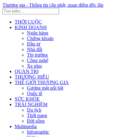
Thương gia - Thông tin cập nhật, quan điểm độc lập
THỜI CUỘC
KINH DOANH
Ngân hàng
Chứng khoán
Đầu tư
Nhà đất
Thị trường
Công nghệ
Xe plus
QUẢN TRỊ
THƯƠNG HIỆU
THẾ GIỚI THƯƠNG GIA
Gương mặt nổi bật
Quốc tế
SỨC KHỎE
TRẢI NGHIỆM
Du lịch
Thời trang
Đời sống
Multimedia
Infographic