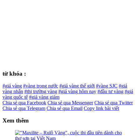
từ khóa :
#giá vàng
#vàng trong nước
#giá vàng thế giới
#vàng SJC
#giá
vàng nhẫn
#thị trường vàng
#giá vàng hôm nay
#đầu tư vàng
#giá
vàng quốc tế
#giá vàng giảm
Chia sẻ qua Facebook
Chia sẻ qua Messenger
Chia sẻ qua Twitter
Chia sẻ qua Telegram
Chia sẻ qua Email
Copy link bài viết
Xem thêm