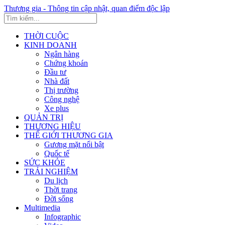
Thương gia - Thông tin cập nhật, quan điểm độc lập
THỜI CUỘC
KINH DOANH
Ngân hàng
Chứng khoán
Đầu tư
Nhà đất
Thị trường
Công nghệ
Xe plus
QUẢN TRỊ
THƯƠNG HIỆU
THẾ GIỚI THƯƠNG GIA
Gương mặt nổi bật
Quốc tế
SỨC KHỎE
TRẢI NGHIỆM
Du lịch
Thời trang
Đời sống
Multimedia
Infographic