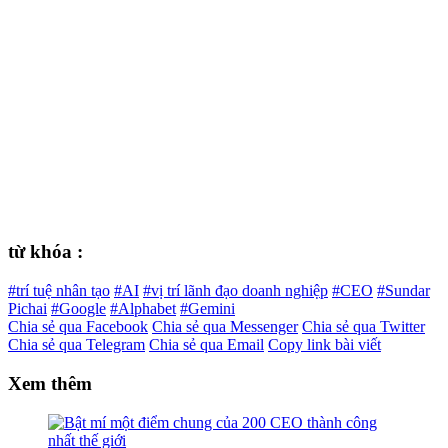
từ khóa :
#trí tuệ nhân tạo
#AI
#vị trí lãnh đạo doanh nghiệp
#CEO
#Sundar
Pichai
#Google
#Alphabet
#Gemini
Chia sẻ qua Facebook
Chia sẻ qua Messenger
Chia sẻ qua Twitter
Chia sẻ qua Telegram
Chia sẻ qua Email
Copy link bài viết
Xem thêm