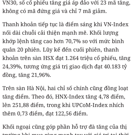
VN30, số cổ phiếu tăng giá áp đảo với 23 mã tăng,
không có mã đứng giá và chỉ 7 mã giảm.
Thanh khoản tiếp tục là điểm sáng khi VN-Index
nối dài chuỗi cải thiện mạnh mẽ. Khối lượng
khớp lệnh tăng cao hơn 70,7% so với mức bình
quân 20 phiên. Lũy kế đến cuối phiên, thanh
khoản trên sàn HSX đạt 1.264 triệu cổ phiếu, tăng
24,39%, tương ứng giá trị giao dịch đạt 40.183 tỷ
đồng, tăng 21,96%.
Trên sàn Hà Nội, hai chỉ số chính cũng đồng loạt
tăng điểm. Theo đó, HNX-Index tăng 4,78 điểm,
lên 251,88 điểm, trong khi UPCoM-Index nhích
thêm 0,73 điểm, đạt 122,56 điểm.
Khối ngoại cũng góp phần hỗ trợ đà tăng của thị
trường khi mua ròng mạnh tay với giá trị tại thời