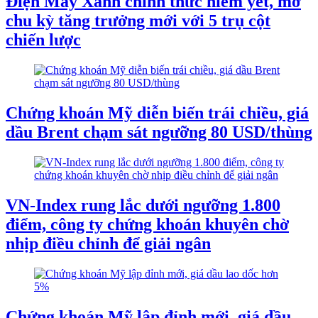
Điện Máy Xanh chính thức niêm yết, mở
chu kỳ tăng trưởng mới với 5 trụ cột
chiến lược
Chứng khoán Mỹ diễn biến trái chiều, giá
dầu Brent chạm sát ngưỡng 80 USD/thùng
VN-Index rung lắc dưới ngưỡng 1.800
điểm, công ty chứng khoán khuyên chờ
nhịp điều chỉnh để giải ngân
Chứng khoán Mỹ lập đỉnh mới, giá dầu