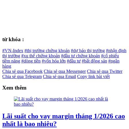
từ khóa :
#VN-Index
#thị trường chứng khoán
#dự báo thị trường
#nhận định
thị trường
#xu thế chứng khoán
#đầu tư chứng khoán
#cổ phiếu
tiềm năng
#dòng tiền
#vốn hóa lớn
#đầu tư
#bất động sản
#ngân
hàng
Chia sẻ qua Facebook
Chia sẻ qua Messenger
Chia sẻ qua Twitter
Chia sẻ qua Telegram
Chia sẻ qua Email
Copy link bài viết
Xem thêm
Lãi suất cho vay margin tháng 1/2026 cao
nhất là bao nhiêu?