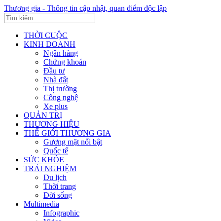
Thương gia - Thông tin cập nhật, quan điểm độc lập
THỜI CUỘC
KINH DOANH
Ngân hàng
Chứng khoán
Đầu tư
Nhà đất
Thị trường
Công nghệ
Xe plus
QUẢN TRỊ
THƯƠNG HIỆU
THẾ GIỚI THƯƠNG GIA
Gương mặt nổi bật
Quốc tế
SỨC KHỎE
TRẢI NGHIỆM
Du lịch
Thời trang
Đời sống
Multimedia
Infographic