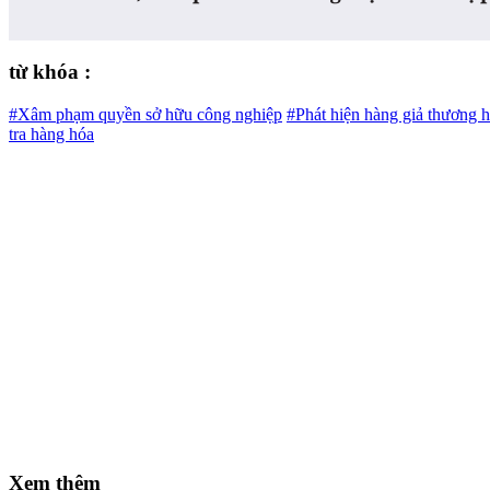
từ khóa :
#Xâm phạm quyền sở hữu công nghiệp
#Phát hiện hàng giả thương h
tra hàng hóa
Xem thêm