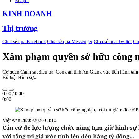
Epaper
KINH DOANH
Thị trường
Chia sẻ qua Facebook
Chia sẻ qua Messenger
Chia sẻ qua Twitter
Ch
Xâm phạm quyền sở hữu công ng
Cơ quan Cảnh sát điều tra, Công an tỉnh An Giang vừa tiến hành tạ
Bộ luật Hình sự...
0:00
/
0:00
0:00
Việt Anh
28/05/2026 08:10
Căn cứ để lực lượng chức năng tạm giữ hình sự 
với tổng trị giá ước tính lên đến hàng tỷ đồng...