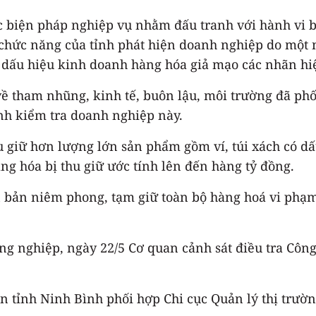
ác biện pháp nghiệp vụ nhằm đấu tranh với hành vi
 chức năng của tỉnh phát hiện doanh nghiệp do một 
dấu hiệu kinh doanh hàng hóa giả mạo các nhãn hiệ
về tham nhũng, kinh tế, buôn lậu, môi trường đã phố
nh kiểm tra doanh nghiệp này.
u giữ hơn lượng lớn sản phẩm gồm ví, túi xách có d
hàng hóa bị thu giữ ước tính lên đến hàng tỷ đồng.
n bản niêm phong, tạm giữ toàn bộ hàng hoá vi phạm
nghiệp, ngày 22/5 Cơ quan cảnh sát điều tra Công a
n tỉnh Ninh Bình phối hợp Chi cục Quản lý thị trườn