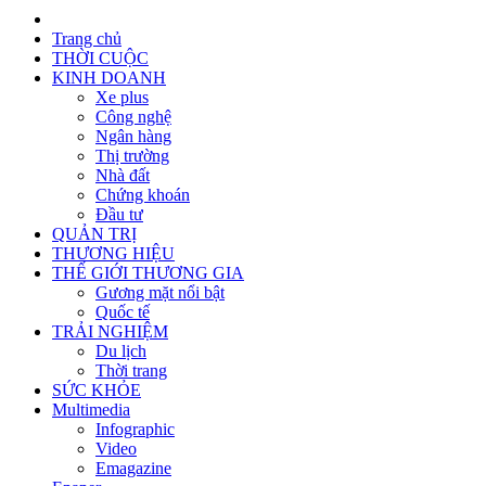
Trang chủ
THỜI CUỘC
KINH DOANH
Xe plus
Công nghệ
Ngân hàng
Thị trường
Nhà đất
Chứng khoán
Đầu tư
QUẢN TRỊ
THƯƠNG HIỆU
THẾ GIỚI THƯƠNG GIA
Gương mặt nổi bật
Quốc tế
TRẢI NGHIỆM
Du lịch
Thời trang
SỨC KHỎE
Multimedia
Infographic
Video
Emagazine