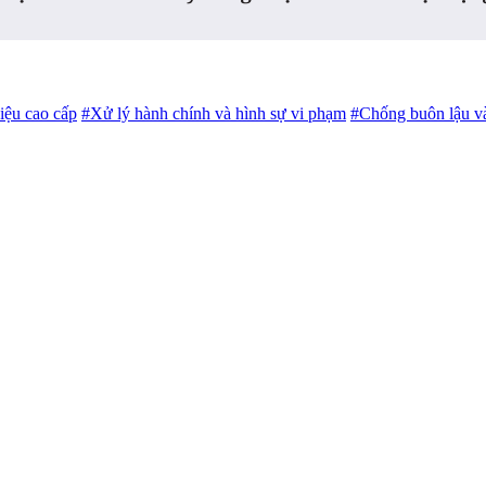
iệu cao cấp
#Xử lý hành chính và hình sự vi phạm
#Chống buôn lậu và