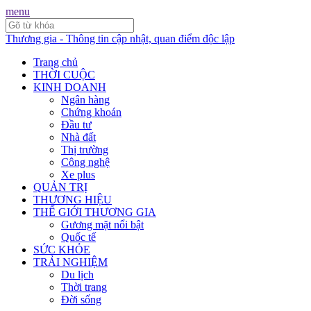
menu
Thương gia - Thông tin cập nhật, quan điểm độc lập
Trang chủ
THỜI CUỘC
KINH DOANH
Ngân hàng
Chứng khoán
Đầu tư
Nhà đất
Thị trường
Công nghệ
Xe plus
QUẢN TRỊ
THƯƠNG HIỆU
THẾ GIỚI THƯƠNG GIA
Gương mặt nổi bật
Quốc tế
SỨC KHỎE
TRẢI NGHIỆM
Du lịch
Thời trang
Đời sống