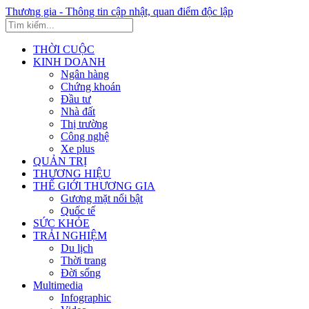
Thương gia - Thông tin cập nhật, quan điểm độc lập
THỜI CUỘC
KINH DOANH
Ngân hàng
Chứng khoán
Đầu tư
Nhà đất
Thị trường
Công nghệ
Xe plus
QUẢN TRỊ
THƯƠNG HIỆU
THẾ GIỚI THƯƠNG GIA
Gương mặt nổi bật
Quốc tế
SỨC KHỎE
TRẢI NGHIỆM
Du lịch
Thời trang
Đời sống
Multimedia
Infographic