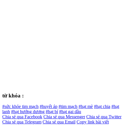
từ khóa :
#sức khỏe tim mạch
#huyết áp
#tim mạch
#hạt mè
#hạt chia
#hạt
lanh
#hạt hướng dương
#hạt bí
#hạt gai dầu
Chia sẻ qua Facebook
Chia sẻ qua Messenger
Chia sẻ qua Twitter
Chia sẻ qua Telegram
Chia sẻ qua Email
Copy link bài viết