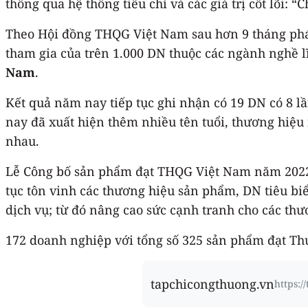
thông qua hệ thống tiêu chí và các giá trị cốt lõi: 
Theo Hội đồng THQG Việt Nam sau hơn 9 tháng phát 
tham gia của trên 1.000 DN thuộc các ngành nghề 
Nam
.
Kết quả năm nay tiếp tục ghi nhận có 19 DN có 8 
nay đã xuất hiện thêm nhiều tên tuổi, thương hiệu 
nhau.
Lễ Công bố sản phẩm đạt THQG Việt Nam năm 2022 sẽ
tục tôn vinh các thương hiệu sản phẩm, DN tiêu bi
dịch vụ; từ đó nâng cao sức cạnh tranh cho các th
172 doanh nghiệp với tổng số 325 sản phẩm đạt T
tapchicongthuong.vn
https: