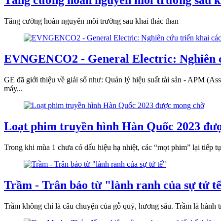
Tăng cường hoàn nguyên môi trường sau k
Tăng cường hoàn nguyên môi trường sau khai thác than
EVNGENCO2 - General Electric: Nghiên cứu
GE đã giới thiệu về giải số như: Quản lý hiệu suất tài sản - APM (As
máy...
Loạt phim truyền hình Hàn Quốc 2023 đư
Trong khi mùa 1 chưa có dấu hiệu hạ nhiệt, các “mọt phim” lại tiếp 
Trầm - Trân bảo từ "lành ranh của sự tử t
Trầm không chỉ là câu chuyện của gỗ quý, hương sâu. Trầm là hành t