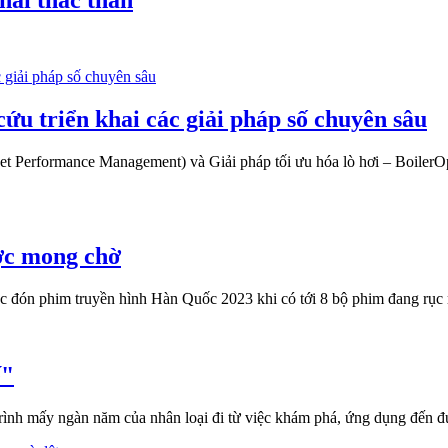
hai thác than
 triển khai các giải pháp số chuyên sâu
set Performance Management) và Giải pháp tối ưu hóa lò hơi – BoilerOpt
ợc mong chờ
tục đón phim truyền hình Hàn Quốc 2023 khi có tới 8 bộ phim đang rục
ế"
rình mấy ngàn năm của nhân loại đi từ việc khám phá, ứng dụng đến đú