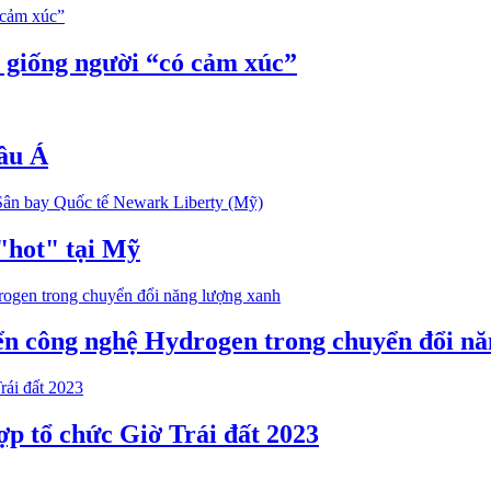
 giống người “có cảm xúc”
hâu Á
"hot" tại Mỹ
iển công nghệ Hydrogen trong chuyển đổi n
ợp tổ chức Giờ Trái đất 2023