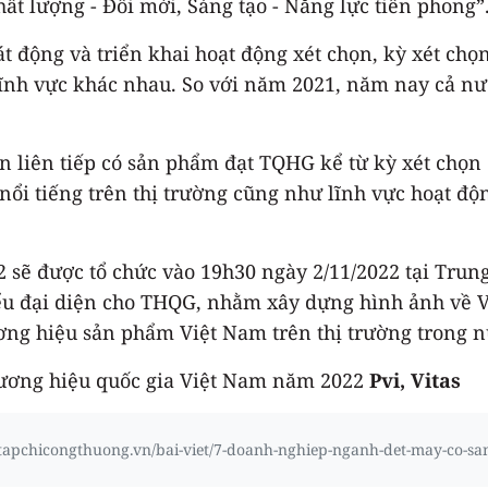
“Chất lượng - Đổi mới, Sáng tạo - Năng lực tiên phong”
động và triển khai hoạt động xét chọn, kỳ xét chọn
lĩnh vực khác nhau. So với năm 2021, năm nay cả n
lần liên tiếp có sản phẩm đạt TQHG kể từ kỳ xét ch
nổi tiếng trên thị trường cũng như lĩnh vực hoạt độ
 được tổ chức vào 19h30 ngày 2/11/2022 tại Trung t
ểu đại diện cho THQG, nhằm xây dựng hình ảnh về Vi
ương hiệu sản phẩm Việt Nam trên thị trường trong n
hương hiệu quốc gia Việt Nam năm 2022
Pvi, Vitas
//tapchicongthuong.vn/bai-viet/7-doanh-nghiep-nganh-det-may-co-s