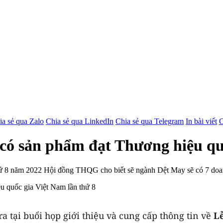
ia sẻ qua Zalo
Chia sẻ qua LinkedIn
Chia sẻ qua Telegram
In bài viết
C
có sản phẩm đạt Thương hiệu quố
ứ 8 năm 2022 Hội đồng THQG cho biết sẽ ngành Dệt May sẽ có 7 doan
tại buổi họp giới thiệu và cung cấp thông tin về
L