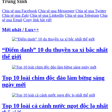
Trung Sinh
Chia sẻ qua Facebook
Chia sẻ qua Messenger
Chia sẻ qua Twitter
Chia sẻ qua Zalo
Chia sẻ qua LinkedIn
Chia sẻ qua Telegram
Chia
sẻ qua Email
Copy link bài viết
Mới nhất / Lux++
“Điểm danh” 10 du thuyền xa xỉ bậc nhất
thế giới
Top 10 loài chim độc đáo làm bừng sáng
ngày mới
Top 10 loài cá cảnh nước ngọt độc lạ nhất