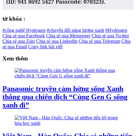
(ID: 941 8692 5427 Passcode: 070323).
từ khóa :
#công nghệ Hydrogen
#chuyển đổi năng lượng xanh
#Hydrogen
Chia sẻ qua Facebook
Chia sẻ qua Messenger
Chia sẻ qua Twitter
Chia sẻ qua Zalo
Chia sẻ qua LinkedIn
Chia sẻ qua Telegram
Chia
sẻ qua Email
Copy link bài viết
Xem thêm
Panasonic truyền cảm hứng sống Xanh
thông qua chiến dịch “Cùng Gen G sống
xanh đi”