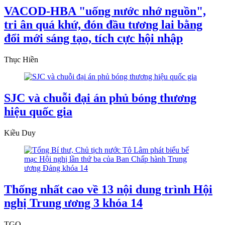
VACOD-HBA "uống nước nhớ nguồn",
tri ân quá khứ, đón đầu tương lai bằng
đổi mới sáng tạo, tích cực hội nhập
Thục Hiền
SJC và chuỗi đại án phủ bóng thương
hiệu quốc gia
Kiều Duy
Thống nhất cao về 13 nội dung trình Hội
nghị Trung ương 3 khóa 14
TGO