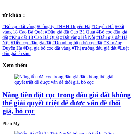
từ khóa :
#Bỏ cọc đất vàng
#Công ty TNHH Duyên Hà
#Duyên Hà
#Đất
vàng 18 Cao Bá Quát
#Đấu giá đất Cao Bá Quát
#Bỏ cọc đấu giá
đất
#Khu đất 18 Cao Bá Quát
#Đất vàng Hà Nội
#Đấu giá đất Hà
Nội
#Tiền cọc đấu giá đất
#Doanh nghiệp bỏ cọc đất
#Xi măng
Duyên Hà
#Đại gia bỏ cọc đất vàng
#Thị trường đấu giá đất
#Luật
đấu giá tài sản.
Xem thêm
Nâng tiền đặt cọc trong đấu giá đất không
thể giải quyết triệt để được vấn đề thổi
giá, bỏ cọc
Phan Mỹ