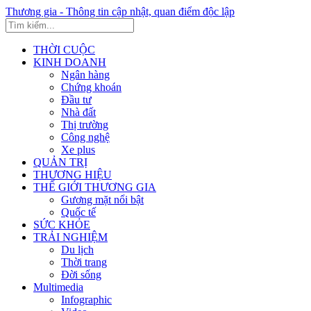
Thương gia - Thông tin cập nhật, quan điểm độc lập
THỜI CUỘC
KINH DOANH
Ngân hàng
Chứng khoán
Đầu tư
Nhà đất
Thị trường
Công nghệ
Xe plus
QUẢN TRỊ
THƯƠNG HIỆU
THẾ GIỚI THƯƠNG GIA
Gương mặt nổi bật
Quốc tế
SỨC KHỎE
TRẢI NGHIỆM
Du lịch
Thời trang
Đời sống
Multimedia
Infographic