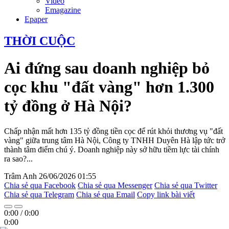
Video
Emagazine
Epaper
THỜI CUỘC
Ai đứng sau doanh nghiệp bỏ
cọc khu "đất vàng" hơn 1.300
tỷ đồng ở Hà Nội?
Chấp nhận mất hơn 135 tỷ đồng tiền cọc để rút khỏi thương vụ "đất
vàng" giữa trung tâm Hà Nội, Công ty TNHH Duyên Hà lập tức trở
thành tâm điểm chú ý. Doanh nghiệp này sở hữu tiềm lực tài chính
ra sao?...
Trâm Anh
26/06/2026 01:55
Chia sẻ qua Facebook
Chia sẻ qua Messenger
Chia sẻ qua Twitter
Chia sẻ qua Telegram
Chia sẻ qua Email
Copy link bài viết
0:00
/
0:00
0:00