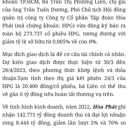
khoán TP.HCM, Bà Trần Thị Phương Liên, chị gái
của ông Trần Tuấn Dương, Phó Chủ tịch Hội đồng
quản trị công ty Công ty Cổ phần Tập đoàn Hòa
Phát (mã chứng khoán: HPG) vừa đăng ký bán ra
toàn bộ 273.737 cổ phiếu HPG, tương đương với
giảm tỷ lệ sở hữu từ 0,005% về còn 0%.
Mục đích giao dịch là để cơ cấu tài chính cá nhân.
Dự kiến giao dịch được thực hiện từ 30/3 đến
28/4/2023, theo phương thức khớp lệnh và thỏa
thuận.Tạm tính theo thị giá kết phiên 24/3 của
HPG là 20.400 đồng/cổ phiếu, bà Liên có thể thu
về gần 6 tỷ đồng nếu hoàn tất thương vụ trên.
Về tình hình kinh doanh, năm 2022,
Hòa Phát
ghi
nhận 142.771 tỷ đồng doanh thu và đạt lợi nhuận
ròng 8.444 tỷ đồng, giảm lần lượt 5% và 76% so