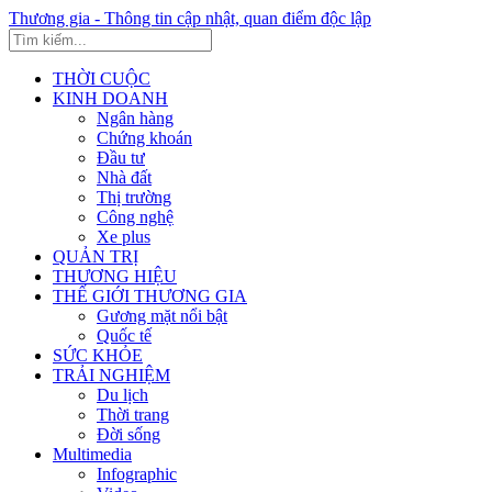
Thương gia - Thông tin cập nhật, quan điểm độc lập
THỜI CUỘC
KINH DOANH
Ngân hàng
Chứng khoán
Đầu tư
Nhà đất
Thị trường
Công nghệ
Xe plus
QUẢN TRỊ
THƯƠNG HIỆU
THẾ GIỚI THƯƠNG GIA
Gương mặt nổi bật
Quốc tế
SỨC KHỎE
TRẢI NGHIỆM
Du lịch
Thời trang
Đời sống
Multimedia
Infographic