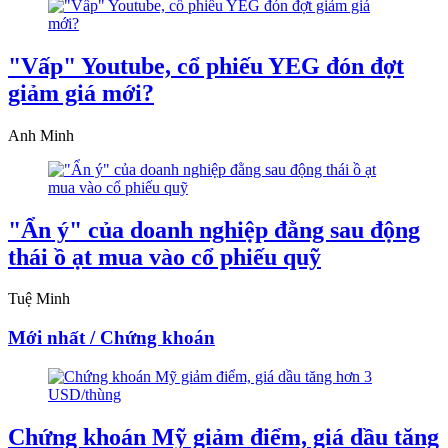
"Vấp" Youtube, cổ phiếu YEG đón đợt
giảm giá mới?
Anh Minh
"Ẩn ý" của doanh nghiệp đằng sau động
thái ồ ạt mua vào cổ phiếu quỹ
Tuệ Minh
Mới nhất / Chứng khoán
Chứng khoán Mỹ giảm điểm, giá dầu tăng