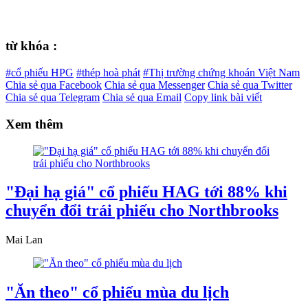
từ khóa :
#cổ phiếu HPG
#thép hoà phát
#Thị trường chứng khoán Việt Nam
Chia sẻ qua Facebook
Chia sẻ qua Messenger
Chia sẻ qua Twitter
Chia sẻ qua Telegram
Chia sẻ qua Email
Copy link bài viết
Xem thêm
"Đại hạ giá" cổ phiếu HAG tới 88% khi
chuyển đổi trái phiếu cho Northbrooks
Mai Lan
"Ăn theo" cổ phiếu mùa du lịch