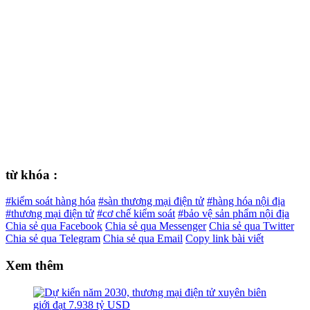
từ khóa :
#kiểm soát hàng hóa
#sàn thương mại điện tử
#hàng hóa nội địa
#thương mại điện tử
#cơ chế kiểm soát
#bảo vệ sản phẩm nội địa
Chia sẻ qua Facebook
Chia sẻ qua Messenger
Chia sẻ qua Twitter
Chia sẻ qua Telegram
Chia sẻ qua Email
Copy link bài viết
Xem thêm