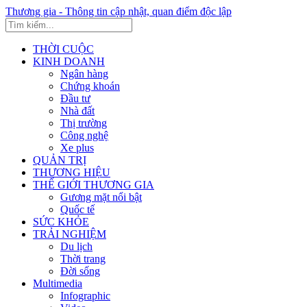
Thương gia - Thông tin cập nhật, quan điểm độc lập
THỜI CUỘC
KINH DOANH
Ngân hàng
Chứng khoán
Đầu tư
Nhà đất
Thị trường
Công nghệ
Xe plus
QUẢN TRỊ
THƯƠNG HIỆU
THẾ GIỚI THƯƠNG GIA
Gương mặt nổi bật
Quốc tế
SỨC KHỎE
TRẢI NGHIỆM
Du lịch
Thời trang
Đời sống
Multimedia
Infographic