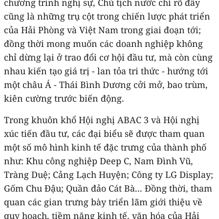
chương trình nghị sự, Chủ tịch nước chỉ rõ đây
cũng là những trụ cột trong chiến lược phát triển
của Hải Phòng và Việt Nam trong giai đoạn tới;
đồng thời mong muốn các doanh nghiệp không
chỉ dừng lại ở trao đổi cơ hội đầu tư, mà còn cùng
nhau kiến tạo giá trị - lan tỏa tri thức - hướng tới
một châu Á - Thái Bình Dương cởi mở, bao trùm,
kiên cường trước biến động.
Trong khuôn khổ Hội nghị ABAC 3 và Hội nghị
xúc tiến đầu tư, các đại biểu sẽ được tham quan
một số mô hình kinh tế đặc trưng của thành phố
như: Khu công nghiệp Deep C, Nam Đình Vũ,
Tràng Duệ; Cảng Lạch Huyện; Công ty LG Display;
Gốm Chu Đậu; Quần đảo Cát Bà... Đồng thời, tham
quan các gian trưng bày triển lãm giới thiệu về
quy hoạch, tiềm năng kinh tế, văn hóa của Hải