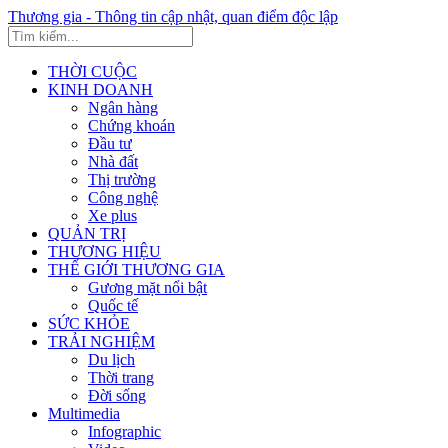
Thương gia - Thông tin cập nhật, quan điểm độc lập
THỜI CUỘC
KINH DOANH
Ngân hàng
Chứng khoán
Đầu tư
Nhà đất
Thị trường
Công nghệ
Xe plus
QUẢN TRỊ
THƯƠNG HIỆU
THẾ GIỚI THƯƠNG GIA
Gương mặt nổi bật
Quốc tế
SỨC KHỎE
TRẢI NGHIỆM
Du lịch
Thời trang
Đời sống
Multimedia
Infographic