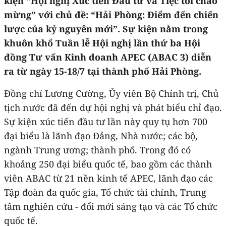
kiện “Hội nghị Xúc tiến Đầu tư và Tiệc tối chào
mừng” với chủ đề: “Hải Phòng: Điểm đến chiến
lược của kỷ nguyên mới”. Sự kiện nằm trong
khuôn khổ Tuần lễ Hội nghị lần thứ ba Hội
đồng Tư vấn Kinh doanh APEC (ABAC 3) diễn
ra từ ngày 15-18/7 tại thành phố Hải Phòng.
Đồng chí Lương Cường, Ủy viên Bộ Chính trị, Chủ
tịch nước đã đến dự hội nghị và phát biểu chỉ đạo.
Sự kiện xúc tiến đầu tư lần này quy tụ hơn 700
đại biểu là lãnh đạo Đảng, Nhà nước; các bộ,
ngành Trung ương; thành phố. Trong đó có
khoảng 250 đại biểu quốc tế, bao gồm các thành
viên ABAC từ 21 nền kinh tế APEC, lãnh đạo các
Tập đoàn đa quốc gia, Tổ chức tài chính, Trung
tâm nghiên cứu - đổi mới sáng tạo và các Tổ chức
quốc tế.