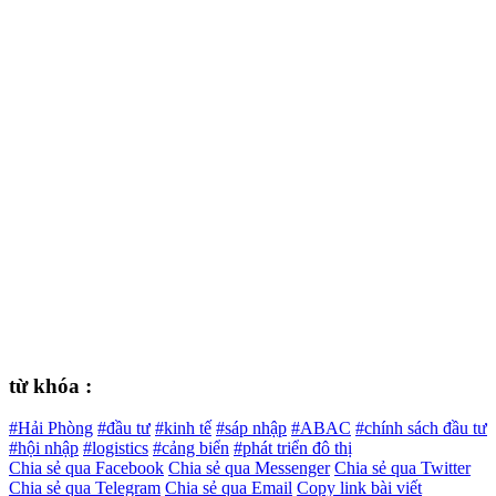
từ khóa :
#Hải Phòng
#đầu tư
#kinh tế
#sáp nhập
#ABAC
#chính sách đầu tư
#hội nhập
#logistics
#cảng biển
#phát triển đô thị
Chia sẻ qua Facebook
Chia sẻ qua Messenger
Chia sẻ qua Twitter
Chia sẻ qua Telegram
Chia sẻ qua Email
Copy link bài viết