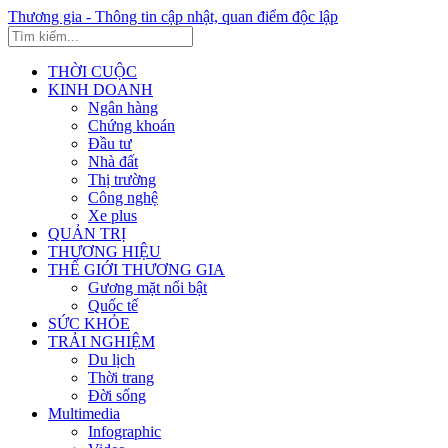
Thương gia - Thông tin cập nhật, quan điểm độc lập
THỜI CUỘC
KINH DOANH
Ngân hàng
Chứng khoán
Đầu tư
Nhà đất
Thị trường
Công nghệ
Xe plus
QUẢN TRỊ
THƯƠNG HIỆU
THẾ GIỚI THƯƠNG GIA
Gương mặt nổi bật
Quốc tế
SỨC KHỎE
TRẢI NGHIỆM
Du lịch
Thời trang
Đời sống
Multimedia
Infographic