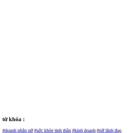
từ khóa :
#doanh nhân nữ
#sức khỏe tinh thần
#kinh doanh
#nữ lãnh đạo