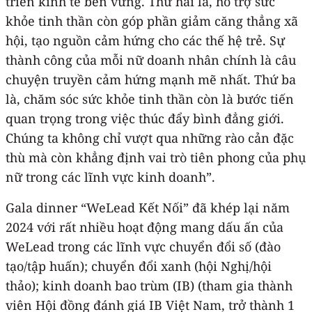
triển kinh tế bền vững. Thứ hai là, hỗ trợ sức
khỏe tinh thần còn góp phần giảm căng thẳng xã
hội, tạo nguồn cảm hứng cho các thế hệ trẻ. Sự
thành công của mỗi nữ doanh nhân chính là câu
chuyện truyền cảm hứng mạnh mẽ nhất. Thứ ba
là, chăm sóc sức khỏe tinh thần còn là bước tiến
quan trọng trong việc thúc đẩy bình đẳng giới.
Chúng ta không chỉ vượt qua những rào cản đặc
thù mà còn khẳng định vai trò tiên phong của phụ
nữ trong các lĩnh vực kinh doanh”.
Gala dinner “WeLead Kết Nối” đã khép lại năm
2024 với rất nhiều hoạt động mang dấu ấn của
WeLead trong các lĩnh vực chuyển đổi số (đào
tạo/tập huấn); chuyển đổi xanh (hội Nghị/hội
thảo); kinh doanh bao trùm (IB) (tham gia thành
viên Hội đồng đánh giá IB Việt Nam, trở thành 1