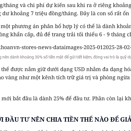
ng/tháng và chi phí dự kiến sau khi ra ở riêng khoả
 dư khoảng 7 triệu đồng/tháng. Đây là con số rất ổn đ
g, một phương án phân bổ hợp lý có thể là dành kho
g khẩn cấp, đủ để trang trải tối thiểu 6 - 9 tháng ch
g nên dành khoảng 30% số tiền mặt để gửi tiết kiệm, đóng vai trò là quỹ
 thể được nắm giữ dưới dạng USD nhằm đa dạng hóa t
vàng như một kênh tích trữ giá trị và phòng ngừa lạ
i mới bắt đầu là dành 25% để đầu tư. Phần còn lại k
 ĐẦU TƯ NÊN CHIA TIỀN THẾ NÀO ĐỂ GI