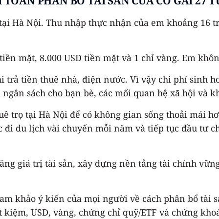
I TOÁN PHÂN BỔ TÀI SẢN CỦA CÔ GÁI 27 T
 tại Hà Nội. Thu nhập thực nhận của em khoảng 16 tr
 tiền mặt, 8.000 USD tiền mặt và 1 chỉ vàng. Em khô
trả tiền thuê nhà, điện nước. Vì vậy chi phí sinh ho
ngân sách cho bạn bè, các mối quan hệ xã hội và khá
uê trọ tại Hà Nội để có không gian sống thoải mái h
 đi du lịch vài chuyến mỗi năm và tiếp tục đầu tư c
tăng giá trị tài sản, xây dựng nền tảng tài chính v
 khảo ý kiến của mọi người về cách phân bổ tài sản 
ết kiệm, USD, vàng, chứng chỉ quỹ/ETF và chứng kho