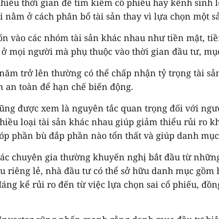
iều thời gian để tìm kiếm cổ phiếu hay kênh sinh lờ
ại nằm ở cách phân bổ tài sản thay vì lựa chọn một 
ốn vào các nhóm tài sản khác nhau như tiền mặt, tiền
ở mọi người mà phụ thuộc vào thời gian đầu tư, mục 
 năm trở lên thường có thể chấp nhận tỷ trọng tài s
ản an toàn để hạn chế biến động.
ng được xem là nguyên tắc quan trọng đối với người
iều loại tài sản khác nhau giúp giảm thiểu rủi ro k
góp phần bù đắp phần nào tổn thất và giúp danh mục
các chuyên gia thường khuyến nghị bắt đầu từ nhữ
ếu riêng lẻ, nhà đầu tư có thể sở hữu danh mục gồm
ng kể rủi ro đến từ việc lựa chọn sai cổ phiếu, đồn