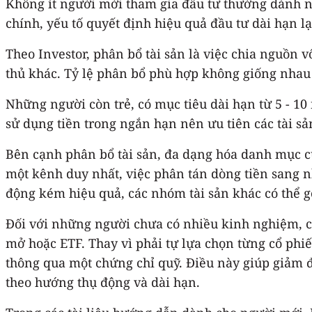
Không ít người mới tham gia đầu tư thường dành nh
chính, yếu tố quyết định hiệu quả đầu tư dài hạn l
Theo Investor, phân bổ tài sản là việc chia nguồn v
thủ khác. Tỷ lệ phân bổ phù hợp không giống nhau 
Những người còn trẻ, có mục tiêu dài hạn từ 5 - 10
sử dụng tiền trong ngắn hạn nên ưu tiên các tài s
Bên cạnh phân bổ tài sản, đa dạng hóa danh mục cũ
một kênh duy nhất, việc phân tán dòng tiền sang nh
động kém hiệu quả, các nhóm tài sản khác có thể 
Đối với những người chưa có nhiều kinh nghiệm, 
mở hoặc ETF. Thay vì phải tự lựa chọn từng cổ phi
thông qua một chứng chỉ quỹ. Điều này giúp giảm đá
theo hướng thụ động và dài hạn.