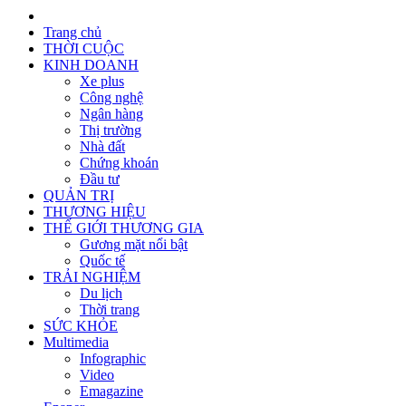
Trang chủ
THỜI CUỘC
KINH DOANH
Xe plus
Công nghệ
Ngân hàng
Thị trường
Nhà đất
Chứng khoán
Đầu tư
QUẢN TRỊ
THƯƠNG HIỆU
THẾ GIỚI THƯƠNG GIA
Gương mặt nổi bật
Quốc tế
TRẢI NGHIỆM
Du lịch
Thời trang
SỨC KHỎE
Multimedia
Infographic
Video
Emagazine