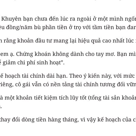
 Khuyên bạn chưa đến lúc ra ngoài ở một mình ngốn 
ệu đồng/năm bù phần tiền ở trọ với tầm tiền bạn đan
 rằng khoản đầu tư mang lại hiệu quả cao nhất lúc n
 em ạ. Chứng khoán không dành cho tay mơ. Bạn mìn
 giảm chi phí sinh hoạt”.
kế hoạch tài chính dài hạn. Theo ý kiến này, với mức
iêng, cô gái vẫn có nền tảng tài chính tương đối vữn
à một khoản tiết kiệm tích lũy tốt (tổng tài sản khoả
.
thay đổi dòng tiền hàng tháng, vì vậy kế hoạch của c