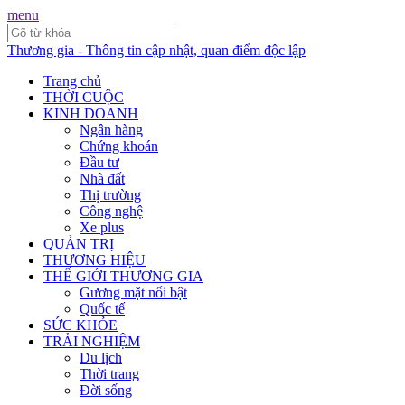
menu
Thương gia - Thông tin cập nhật, quan điểm độc lập
Trang chủ
THỜI CUỘC
KINH DOANH
Ngân hàng
Chứng khoán
Đầu tư
Nhà đất
Thị trường
Công nghệ
Xe plus
QUẢN TRỊ
THƯƠNG HIỆU
THẾ GIỚI THƯƠNG GIA
Gương mặt nổi bật
Quốc tế
SỨC KHỎE
TRẢI NGHIỆM
Du lịch
Thời trang
Đời sống