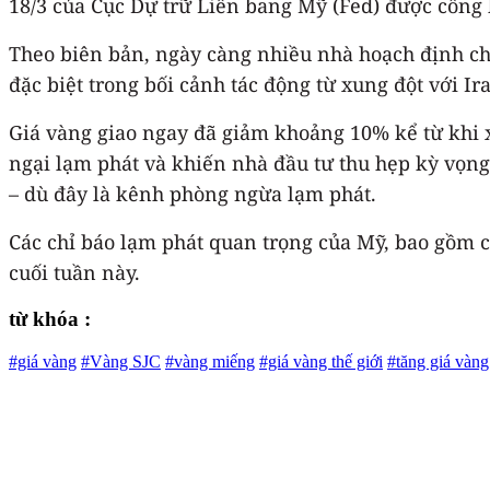
18/3 của Cục Dự trữ Liên bang Mỹ (Fed) được công 
Theo biên bản, ngày càng nhiều nhà hoạch định chí
đặc biệt trong bối cảnh tác động từ xung đột với Ir
Giá vàng giao ngay đã giảm khoảng 10% kể từ khi xu
ngại lạm phát và khiến nhà đầu tư thu hẹp kỳ vọng v
– dù đây là kênh phòng ngừa lạm phát.
Các chỉ báo lạm phát quan trọng của Mỹ, bao gồm chỉ
cuối tuần này.
từ khóa :
#giá vàng
#Vàng SJC
#vàng miếng
#giá vàng thế giới
#tăng giá vàng