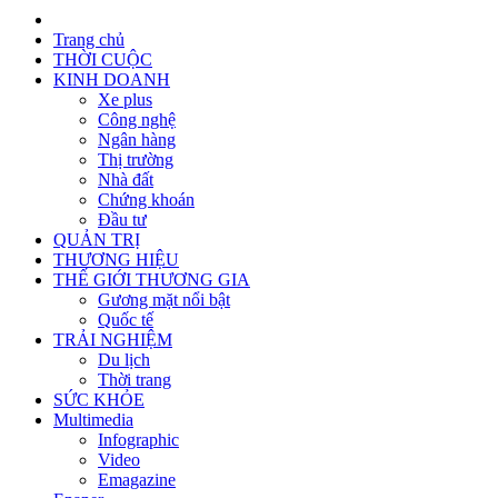
Trang chủ
THỜI CUỘC
KINH DOANH
Xe plus
Công nghệ
Ngân hàng
Thị trường
Nhà đất
Chứng khoán
Đầu tư
QUẢN TRỊ
THƯƠNG HIỆU
THẾ GIỚI THƯƠNG GIA
Gương mặt nổi bật
Quốc tế
TRẢI NGHIỆM
Du lịch
Thời trang
SỨC KHỎE
Multimedia
Infographic
Video
Emagazine