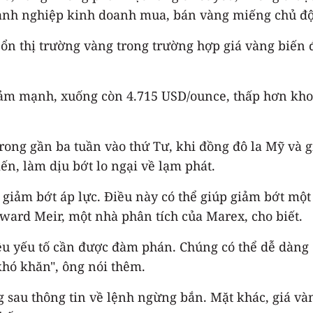
doanh nghiệp kinh doanh mua, bán vàng miếng chủ đ
ổn thị trường vàng trong trường hợp giá vàng biến đ
giảm mạnh, xuống còn 4.715 USD/ounce, thấp hơn kho
 trong gần ba tuần vào thứ Tư, khi đồng đô la Mỹ và
n, làm dịu bớt lo ngại về lạm phát.
giảm bớt áp lực. Điều này có thể giúp giảm bớt một 
Edward Meir, một nhà phân tích của Marex, cho biết.
u yếu tố cần được đàm phán. Chúng có thể dễ dàng đổ
khó khăn", ông nói thêm.
au thông tin về lệnh ngừng bắn. Mặt khác, giá vàn