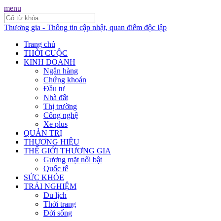
menu
Thương gia - Thông tin cập nhật, quan điểm độc lập
Trang chủ
THỜI CUỘC
KINH DOANH
Ngân hàng
Chứng khoán
Đầu tư
Nhà đất
Thị trường
Công nghệ
Xe plus
QUẢN TRỊ
THƯƠNG HIỆU
THẾ GIỚI THƯƠNG GIA
Gương mặt nổi bật
Quốc tế
SỨC KHỎE
TRẢI NGHIỆM
Du lịch
Thời trang
Đời sống