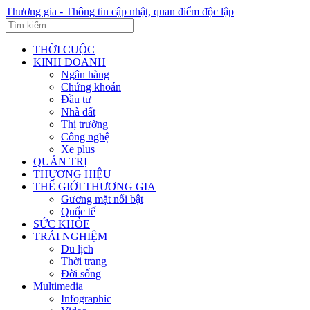
Thương gia - Thông tin cập nhật, quan điểm độc lập
THỜI CUỘC
KINH DOANH
Ngân hàng
Chứng khoán
Đầu tư
Nhà đất
Thị trường
Công nghệ
Xe plus
QUẢN TRỊ
THƯƠNG HIỆU
THẾ GIỚI THƯƠNG GIA
Gương mặt nổi bật
Quốc tế
SỨC KHỎE
TRẢI NGHIỆM
Du lịch
Thời trang
Đời sống
Multimedia
Infographic