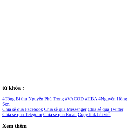
từ khóa :
#Tổng Bí thư Nguyễn Phú Trọng
#VACOD
#HBA
#Nguyễn Hồng
Sơn
Chia sẻ qua Facebook
Chia sẻ qua Messenger
Chia sẻ qua Twitter
Chia sẻ qua Telegram
Chia sẻ qua Email
Copy link bài viết
Xem thêm