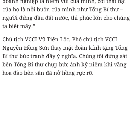
doanh nghiệp là niềm vui của mình, coi thất bại
của họ là nỗi buồn của mình như Tổng Bí thư –
người đứng đầu đất nước, thì phúc lớn cho chúng
ta biết mấy!”
Chủ tịch VCCI Vũ Tiến Lộc, Phó chủ tịch VCCI
Nguyễn Hồng Sơn thay mặt đoàn kính tặng Tổng
Bí thư bức tranh đầy ý nghĩa. Chúng tôi đứng sát
bên Tổng Bí thư chụp bức ảnh kỷ niệm khi vầng
hoa đào bên sân đã nở hồng rực rỡ.