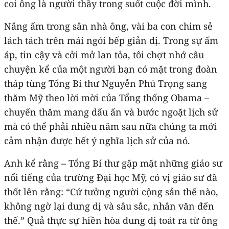
coi ông là người thầy trong suốt cuộc đời mình.
Nắng ấm trong sân nhà ông, vài ba con chim sẻ
lách tách trên mái ngói bếp giản dị. Trong sự ấm
áp, tin cậy và cởi mở lan tỏa, tôi chợt nhớ câu
chuyện kể của một người bạn có mặt trong đoàn
tháp tùng Tổng Bí thư Nguyễn Phú Trọng sang
thăm Mỹ theo lời mời của Tổng thống Obama –
chuyến thăm mang dấu ấn và bước ngoặt lịch sử
mà có thể phải nhiều năm sau nữa chúng ta mới
cảm nhận được hết ý nghĩa lịch sử của nó.
Anh kể rằng – Tổng Bí thư gặp mặt những giáo sư
nổi tiếng của trường Đại học Mỹ, có vị giáo sư đã
thốt lên rằng: “Cứ tưởng người cộng sản thế nào,
không ngờ lại dung dị và sâu sắc, nhân văn đến
thế.” Quả thực sự hiền hòa dung dị toát ra từ ông