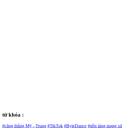
từ khóa :
#căng thẳng Mỹ - Trung
#TikTok
#ByteDance
#nền tảng mạng xã