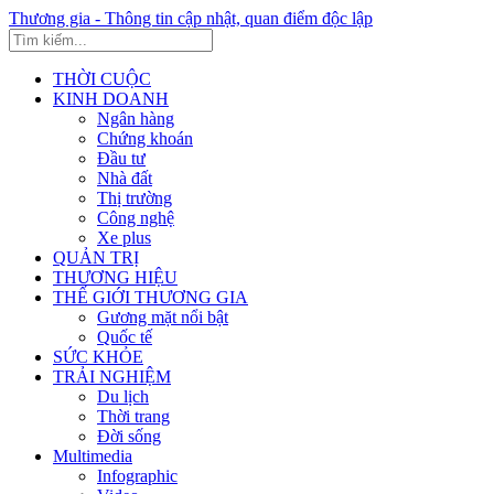
Thương gia - Thông tin cập nhật, quan điểm độc lập
THỜI CUỘC
KINH DOANH
Ngân hàng
Chứng khoán
Đầu tư
Nhà đất
Thị trường
Công nghệ
Xe plus
QUẢN TRỊ
THƯƠNG HIỆU
THẾ GIỚI THƯƠNG GIA
Gương mặt nổi bật
Quốc tế
SỨC KHỎE
TRẢI NGHIỆM
Du lịch
Thời trang
Đời sống
Multimedia
Infographic