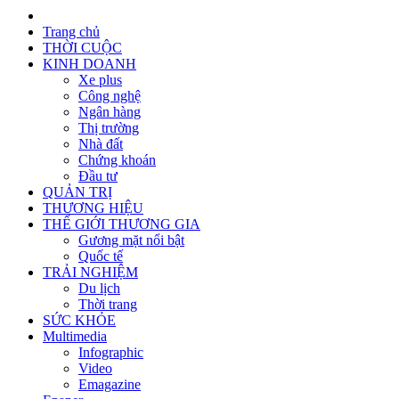
Trang chủ
THỜI CUỘC
KINH DOANH
Xe plus
Công nghệ
Ngân hàng
Thị trường
Nhà đất
Chứng khoán
Đầu tư
QUẢN TRỊ
THƯƠNG HIỆU
THẾ GIỚI THƯƠNG GIA
Gương mặt nổi bật
Quốc tế
TRẢI NGHIỆM
Du lịch
Thời trang
SỨC KHỎE
Multimedia
Infographic
Video
Emagazine