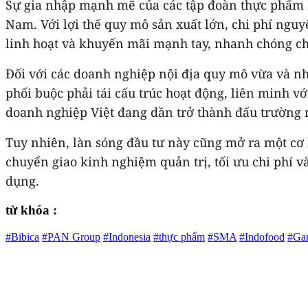
Sự gia nhập mạnh mẽ của các tập đoàn thực phẩm 
Nam. Với lợi thế quy mô sản xuất lớn, chi phí nguy
linh hoạt và khuyến mãi mạnh tay, nhanh chóng chiế
Đối với các doanh nghiệp nội địa quy mô vừa và nh
phối buộc phải tái cấu trúc hoạt động, liên minh 
doanh nghiệp Việt đang dần trở thành đấu trường mở
Tuy nhiên, làn sóng đầu tư này cũng mở ra một cơ 
chuyển giao kinh nghiệm quản trị, tối ưu chi phí v
dụng.
từ khóa :
#Bibica
#PAN Group
#Indonesia
#thực phẩm
#SMA
#Indofood
#Ga