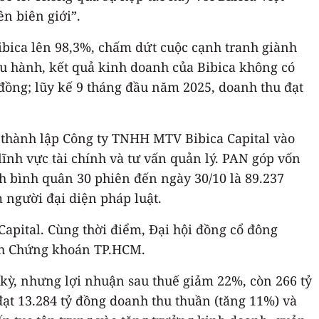
n biên giới”.
ibica lên 98,3%, chấm dứt cuộc cạnh tranh giành
ều hành, kết quả kinh doanh của Bibica không có
 đồng; lũy kế 9 tháng đầu năm 2025, doanh thu đạt
 thành lập Công ty TNHH MTV Bibica Capital vào
lĩnh vực tài chính và tư vấn quản lý. PAN góp vốn
ch bình quân 30 phiên đến ngày 30/10 là 89.237
người đại diện pháp luật.
Capital. Cùng thời điểm, Đại hội đồng cổ đông
ịch Chứng khoán TP.HCM.
 kỳ, nhưng lợi nhuận sau thuế giảm 22%, còn 266 tỷ
ạt 13.284 tỷ đồng doanh thu thuần (tăng 11%) và