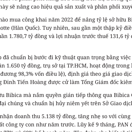
ày sẽ nâng cao hiệu quả sản xuất và phân phối xuyê
chào mua công khai năm 2022 để nâng tỷ lệ sở hữu B
tte (Hàn Quốc). Tuy nhiên, sau gần một thập kỷ đi
ần 1.780,7 tỷ đồng và lợi nhuận trước thuế 131,6 tỷ
 đã chuẩn bị bước đi kỹ thuật quan trọng bằng việc
n 1.650 tỷ đồng, trụ sở tại TP.HCM, hoạt động trong 
 đương 98,3% vốn điều lệ), định giá theo giá giao dị
g Đinh Tiến Hoàng được cử làm Tổng Giám đốc kiêm 
hữu Bibica mà nắm quyền gián tiếp thông qua Bibica 
 đại chúng và chuẩn bị hủy niêm yết trên Sở Giao d
 nhận doanh thu 5.138 tỷ đồng, tăng nhẹ so với cùng
t công ty con như năm trước. Lũy kế 9 tháng, PAN đ