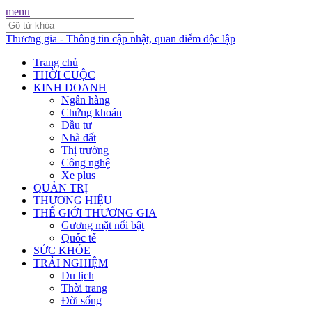
menu
Thương gia - Thông tin cập nhật, quan điểm độc lập
Trang chủ
THỜI CUỘC
KINH DOANH
Ngân hàng
Chứng khoán
Đầu tư
Nhà đất
Thị trường
Công nghệ
Xe plus
QUẢN TRỊ
THƯƠNG HIỆU
THẾ GIỚI THƯƠNG GIA
Gương mặt nổi bật
Quốc tế
SỨC KHỎE
TRẢI NGHIỆM
Du lịch
Thời trang
Đời sống