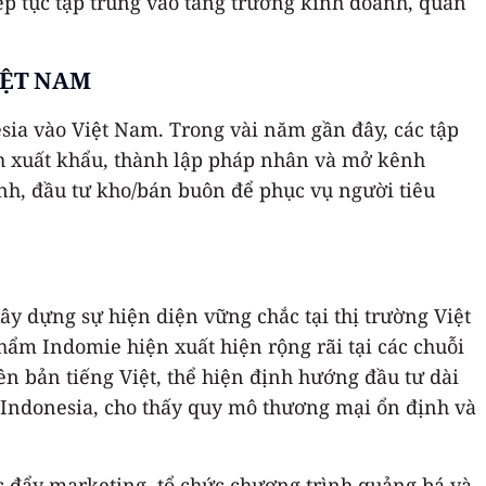
ếp tục tập trung vào tăng trưởng kinh doanh, quản
IỆT NAM
ia vào Việt Nam. Trong vài năm gần đây, các tập
h xuất khẩu, thành lập pháp nhân và mở kênh
h, đầu tư kho/bán buôn để phục vụ người tiêu
y dựng sự hiện diện vững chắc tại thị trường Việt
ẩm Indomie hiện xuất hiện rộng rãi tại các chuỗi
ên bản tiếng Việt, thể hiện định hướng đầu tư dài
 Indonesia, cho thấy quy mô thương mại ổn định và
c đẩy marketing, tổ chức chương trình quảng bá và