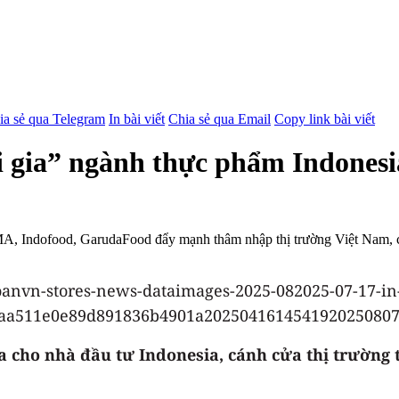
ia sẻ qua Telegram
In bài viết
Chia sẻ qua Email
Copy link bài viết
i gia” ngành thực phẩm Indones
MA, Indofood, GarudaFood đẩy mạnh thâm nhập thị trường Việt Nam, 
 cho nhà đầu tư Indonesia, cánh cửa thị trường