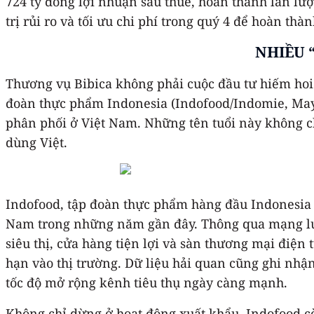
724 tỷ đồng lợi nhuận sau thuế, hoàn thành lần lư
trị rủi ro và tối ưu chi phí trong quý 4 để hoàn th
NHIỀU 
Thương vụ Bibica không phải cuộc đầu tư hiếm hoi
đoàn thực phẩm Indonesia (Indofood/Indomie, May
phân phối ở Việt Nam. Những tên tuổi này không c
dùng Việt.
Indofood, tập đoàn thực phẩm hàng đầu Indonesia v
Nam trong những năm gần đây. Thông qua mạng lưới
siêu thị, cửa hàng tiện lợi và sàn thương mại điện
hạn vào thị trường. Dữ liệu hải quan cũng ghi nhậ
tốc độ mở rộng kênh tiêu thụ ngày càng mạnh.
Không chỉ dừng ở hoạt động xuất khẩu, Indofood c