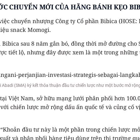
ỚC CHUYỂN MỚI CỦA HÃNG BÁNH KẸO BIB
việc chuyển nhượng Công ty Cổ phần Bibica (HOSE: 
hiệu snack Momogi.
i Bibica sau 8 năm gắn bó, đồng thời mở đường cho
được tiết lộ, nhưng đây được xem là một trong nhữn
i Abadi (SMA) ký kết thỏa thuận đầu tư chiến lược như một bước mở rộn
i tại Việt Nam, sở hữu mạng lưới phân phối hơn 100.
với chiến lược mở rộng dấu ấn quốc tế và củng cố vị
: “Khoản đầu tư này là một phần trong chiến lược m
 xuất và phân phối hàng tiêu dùng trên thị trường qu