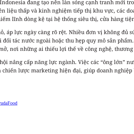
Indonesia đang tạo nên làn sóng cạnh tranh mới tr
ên liệu thấp và kinh nghiệm tiếp thị khu vực, các d
m lĩnh dòng kệ tại hệ thống siêu thị, cửa hàng tiện
ỏ, áp lực ngày càng rõ rệt. Nhiều đơn vị không đủ s
với đối tác nước ngoài hoặc thu hẹp quy mô sản phẩm
, nơi những ai thiếu lợi thế về công nghệ, thương h
hội nâng cấp năng lực ngành. Việc các “ông lớn” nướ
à chiến lược marketing hiện đại, giúp doanh nghiệp V
rudaFood