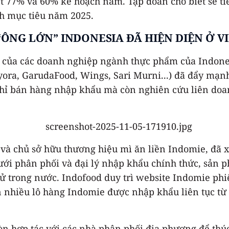
ợt 77% và 60% kế hoạch năm. Tập đoàn cho biết sẽ ti
ành mục tiêu năm 2025.
“ÔNG LỚN” INDONESIA ĐÃ HIỆN DIỆN Ở V
 của các doanh nghiệp ngành thực phẩm của Indones
ora, GarudaFood, Wings, Sari Murni...) đã đẩy mạn
hỉ bán hàng nhập khẩu mà còn nghiên cứu liên doan
à chủ sở hữu thương hiệu mì ăn liền Indomie, đã xâ
 phân phối và đại lý nhập khẩu chính thức, sản ph
 tử trong nước. Indofood duy trì website Indomie phi
n nhiều lô hàng Indomie được nhập khẩu liên tục từ
òn hợp tác với các nhà phân phối địa phương để thú