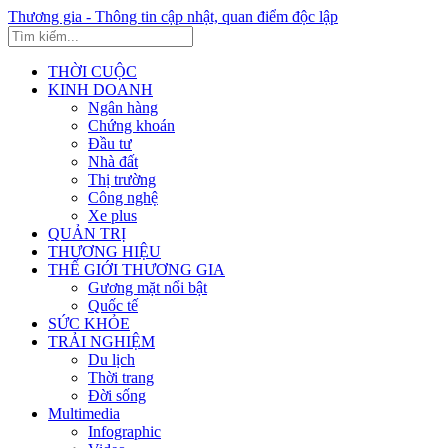
Thương gia - Thông tin cập nhật, quan điểm độc lập
THỜI CUỘC
KINH DOANH
Ngân hàng
Chứng khoán
Đầu tư
Nhà đất
Thị trường
Công nghệ
Xe plus
QUẢN TRỊ
THƯƠNG HIỆU
THẾ GIỚI THƯƠNG GIA
Gương mặt nổi bật
Quốc tế
SỨC KHỎE
TRẢI NGHIỆM
Du lịch
Thời trang
Đời sống
Multimedia
Infographic