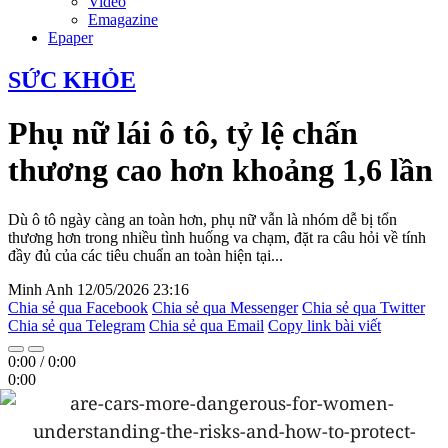
Video
Emagazine
Epaper
SỨC KHỎE
Phụ nữ lái ô tô, tỷ lệ chấn
thương cao hơn khoảng 1,6 lần
Dù ô tô ngày càng an toàn hơn, phụ nữ vẫn là nhóm dễ bị tổn
thương hơn trong nhiều tình huống va chạm, đặt ra câu hỏi về tính
đầy đủ của các tiêu chuẩn an toàn hiện tại...
Minh Anh
12/05/2026 23:16
Chia sẻ qua Facebook
Chia sẻ qua Messenger
Chia sẻ qua Twitter
Chia sẻ qua Telegram
Chia sẻ qua Email
Copy link bài viết
0:00
/
0:00
0:00