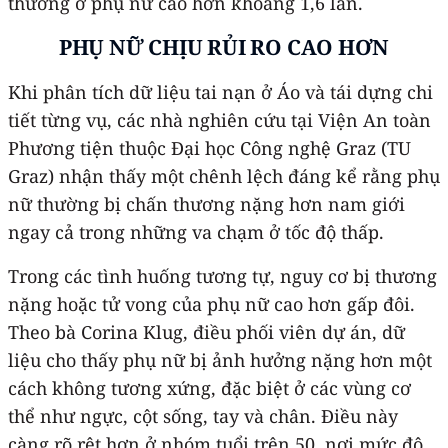
thương ở phụ nữ cao hơn khoảng 1,6 lần.
PHỤ NỮ CHỊU RỦI RO CAO HƠN
Khi phân tích dữ liệu tai nạn ở Áo và tái dựng chi
tiết từng vụ, các nhà nghiên cứu tại Viện An toàn
Phương tiện thuộc Đại học Công nghệ Graz (TU
Graz) nhận thấy một chênh lệch đáng kể rằng phụ
nữ thường bị chấn thương nặng hơn nam giới
ngay cả trong những va chạm ở tốc độ thấp.
Trong các tình huống tương tự, nguy cơ bị thương
nặng hoặc tử vong của phụ nữ cao hơn gấp đôi.
Theo bà Corina Klug, điều phối viên dự án, dữ
liệu cho thấy phụ nữ bị ảnh hưởng nặng hơn một
cách không tương xứng, đặc biệt ở các vùng cơ
thể như ngực, cột sống, tay và chân. Điều này
càng rõ rệt hơn ở nhóm tuổi trên 50, nơi mức độ