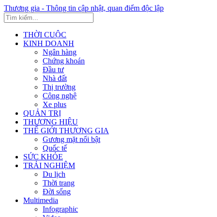
Thương gia - Thông tin cập nhật, quan điểm độc lập
THỜI CUỘC
KINH DOANH
Ngân hàng
Chứng khoán
Đầu tư
Nhà đất
Thị trường
Công nghệ
Xe plus
QUẢN TRỊ
THƯƠNG HIỆU
THẾ GIỚI THƯƠNG GIA
Gương mặt nổi bật
Quốc tế
SỨC KHỎE
TRẢI NGHIỆM
Du lịch
Thời trang
Đời sống
Multimedia
Infographic