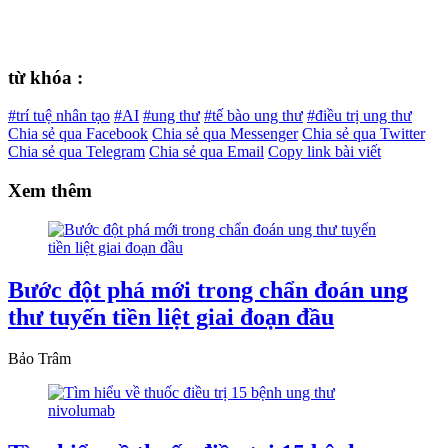
từ khóa :
#trí tuệ nhân tạo
#AI
#ung thư
#tế bào ung thư
#điều trị ung thư
Chia sẻ qua Facebook
Chia sẻ qua Messenger
Chia sẻ qua Twitter
Chia sẻ qua Telegram
Chia sẻ qua Email
Copy link bài viết
Xem thêm
Bước đột phá mới trong chẩn đoán ung
thư tuyến tiền liệt giai đoạn đầu
Bảo Trâm