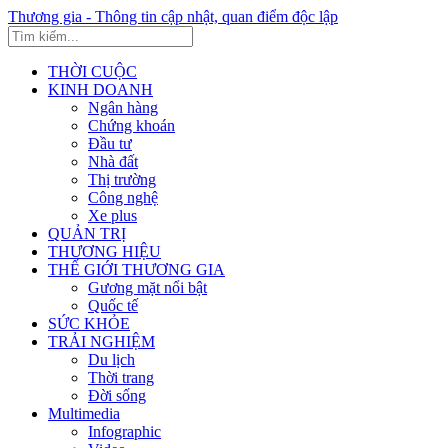
Thương gia - Thông tin cập nhật, quan điểm độc lập
THỜI CUỘC
KINH DOANH
Ngân hàng
Chứng khoán
Đầu tư
Nhà đất
Thị trường
Công nghệ
Xe plus
QUẢN TRỊ
THƯƠNG HIỆU
THẾ GIỚI THƯƠNG GIA
Gương mặt nổi bật
Quốc tế
SỨC KHỎE
TRẢI NGHIỆM
Du lịch
Thời trang
Đời sống
Multimedia
Infographic