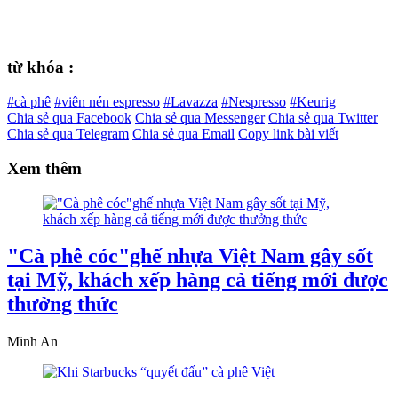
từ khóa :
#cà phê
#viên nén espresso
#Lavazza
#Nespresso
#Keurig
Chia sẻ qua Facebook
Chia sẻ qua Messenger
Chia sẻ qua Twitter
Chia sẻ qua Telegram
Chia sẻ qua Email
Copy link bài viết
Xem thêm
"Cà phê cóc"ghế nhựa Việt Nam gây sốt
tại Mỹ, khách xếp hàng cả tiếng mới được
thưởng thức
Minh An