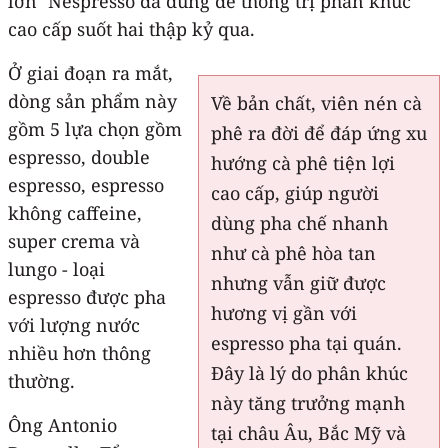
lớn" Nespresso đã dùng để thống trị phân khúc
cao cấp suốt hai thập kỷ qua.
Ở giai đoạn ra mắt,
dòng sản phẩm này
Về bản chất, viên nén cà
gồm 5 lựa chọn gồm
phê ra đời để đáp ứng xu
espresso, double
hướng cà phê tiện lợi
espresso, espresso
cao cấp, giúp người
không caffeine,
dùng pha chế nhanh
super crema và
như cà phê hòa tan
lungo - loại
nhưng vẫn giữ được
espresso được pha
hương vị gần với
với lượng nước
espresso pha tại quán.
nhiều hơn thông
Đây là lý do phân khúc
thường.
này tăng trưởng mạnh
Ông Antonio
tại châu Âu, Bắc Mỹ và