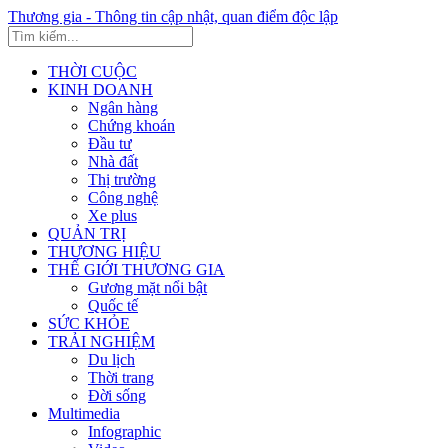
Thương gia - Thông tin cập nhật, quan điểm độc lập
THỜI CUỘC
KINH DOANH
Ngân hàng
Chứng khoán
Đầu tư
Nhà đất
Thị trường
Công nghệ
Xe plus
QUẢN TRỊ
THƯƠNG HIỆU
THẾ GIỚI THƯƠNG GIA
Gương mặt nổi bật
Quốc tế
SỨC KHỎE
TRẢI NGHIỆM
Du lịch
Thời trang
Đời sống
Multimedia
Infographic