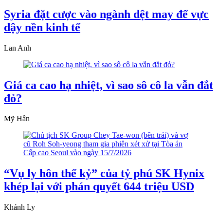
Syria đặt cược vào ngành dệt may để vực
dậy nền kinh tế
Lan Anh
Giá ca cao hạ nhiệt, vì sao sô cô la vẫn đắt
đỏ?
Mỹ Hân
“Vụ ly hôn thế kỷ” của tỷ phú SK Hynix
khép lại với phán quyết 644 triệu USD
Khánh Ly