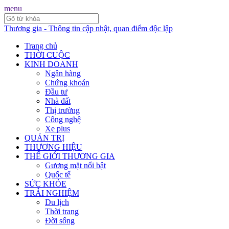
menu
Thương gia - Thông tin cập nhật, quan điểm độc lập
Trang chủ
THỜI CUỘC
KINH DOANH
Ngân hàng
Chứng khoán
Đầu tư
Nhà đất
Thị trường
Công nghệ
Xe plus
QUẢN TRỊ
THƯƠNG HIỆU
THẾ GIỚI THƯƠNG GIA
Gương mặt nổi bật
Quốc tế
SỨC KHỎE
TRẢI NGHIỆM
Du lịch
Thời trang
Đời sống