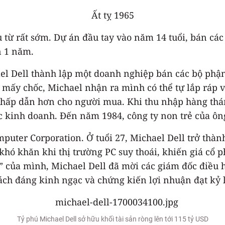
Ất tỵ 1965
ừ rất sớm. Dự án đầu tay vào năm 14 tuổi, bán các 
n 1 năm.
ael Dell thành lập một doanh nghiệp bán các bộ ph
 mấy chốc, Michael nhận ra mình có thể tự lắp ráp v
 hấp dẫn hơn cho người mua. Khi thu nhập hàng thá
c kinh doanh. Đến năm 1984, công ty non trẻ của ông
puter Corporation. Ở tuổi 27, Michael Dell trở thàn
 khó khăn khi thị trường PC suy thoái, khiến giá cổ
” của mình, Michael Dell đã mời các giám đốc điều
cách đáng kinh ngạc và chứng kiến lợi nhuận đạt kỷ 
Tỷ phú Michael Dell sở hữu khối tài sản ròng lên tới 115 tỷ USD