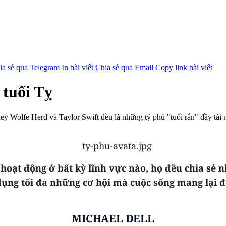
ia sẻ qua Telegram
In bài viết
Chia sẻ qua Email
Copy link bài viết
 tuổi Tỵ
 Wolfe Herd và Taylor Swift đều là những tỷ phú "tuổi rắn" đầy tài n
ù hoạt động ở bất kỳ lĩnh vực nào, họ đều chia s
 dụng tối đa những cơ hội mà cuộc sống mang lại
MICHAEL DELL