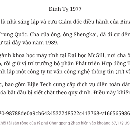
Đinh Tỵ 1977
là nhà sáng lập và cựu Giám đốc điều hành của Binan
Trung Quốc. Cha của ông, ông Shengkai, đã di cư đế
ư tại đây vào năm 1989.
ành khoa học máy tính tại Đại học McGill, nơi cha ô
rồi giữ vị trí trưởng bộ phận Phát triển Hợp đồng T
h lập một công ty tư vấn công nghệ thông tin (IT) 
, bao gồm Bijie Tech cung cấp dịch vụ điện toán đá
hóa bắt đầu bị siết chặt theo quy định. Điều này khi
hối tài sản ròng của tỷ phú Changpeng Zhao hiện vào khoảng 67,1 tỷ U