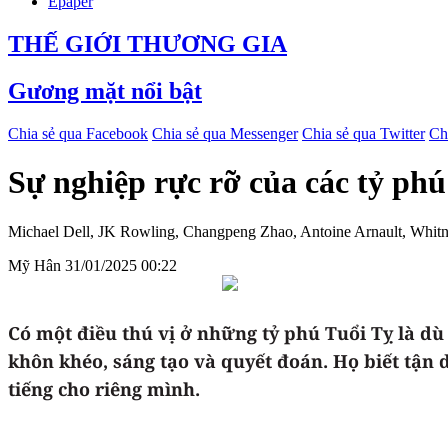
Epaper
THẾ GIỚI THƯƠNG GIA
Gương mặt nổi bật
Chia sẻ qua Facebook
Chia sẻ qua Messenger
Chia sẻ qua Twitter
Ch
Sự nghiệp rực rỡ của các tỷ phú
Michael Dell, JK Rowling, Changpeng Zhao, Antoine Arnault, Whitney
Mỹ Hân
31/01/2025 00:22
Có một điều thú vị ở những tỷ phú Tuổi Tỵ là d
khôn khéo, sáng tạo và quyết đoán. Họ biết tận
tiếng cho riêng mình.