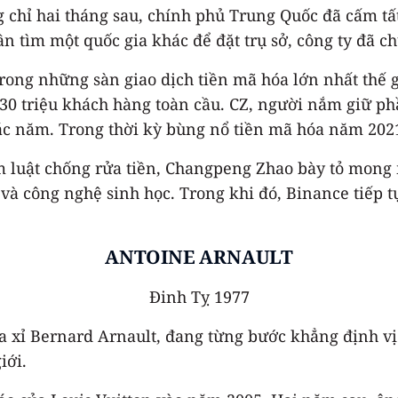
 chỉ hai tháng sau, chính phủ Trung Quốc đã cấm tấ
n tìm một quốc gia khác để đặt trụ sở, công ty đã c
rong những sàn giao dịch tiền mã hóa lớn nhất thế g
30 triệu khách hàng toàn cầu. CZ, người nắm giữ ph
ác năm. Trong thời kỳ bùng nổ tiền mã hóa năm 2021,
phạm luật chống rửa tiền, Changpeng Zhao bày tỏ mon
o và công nghệ sinh học. Trong khi đó, Binance tiếp
ANTOINE ARNAULT
Đinh Tỵ 1977
xa xỉ Bernard Arnault, đang từng bước khẳng định vị
iới.