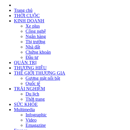
Trang chủ
THỜI CUỘC
KINH DOANH
Xe plus
Công nghệ
Ngân hàng
Thị trường
Nhà đất
Chứng khoán
Đầu tư
QUẢN TRỊ
THƯƠNG HIỆU
THẾ GIỚI THƯƠNG GIA
Gương mặt nổi bật
Quốc tế
TRẢI NGHIỆM
Du lịch
Thời trang
SỨC KHỎE
Multimedia
Infographic
Video
Emagazine