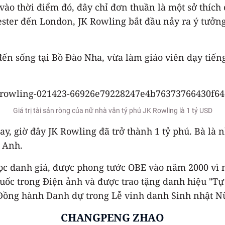
g vào thời điểm đó, đây chỉ đơn thuần là một sở thí
ster đến London, JK Rowling bắt đầu nảy ra ý tưởng 
ến sống tại Bồ Đào Nha, vừa làm giáo viên dạy tiến
Giá trị tài sản ròng của nữ nhà văn tỷ phú JK Rowling là 1 tỷ USD
, giờ đây JK Rowling đã trở thành 1 tỷ phú. Bà là nhà
c Anh.
ọc danh giá, được phong tước OBE vào năm 2000 vì n
ốc trong Điện ảnh và được trao tặng danh hiệu "T
ồng hành Danh dự trong Lễ vinh danh Sinh nhật Nữ
CHANGPENG ZHAO