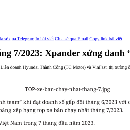
ia sẻ qua Telegram
In bài viết
Chia sẻ qua Email
Copy link bài viết
háng 7/2023: Xpander xứng danh
iên doanh Hyundai Thành Công (TC Motor) và VinFast, thị trường ô tô
h team” khi đạt doanh số gấp đôi tháng 6/2023 với c
bảng xếp hạng top xe bán chạy nhất tháng 7/2023.
Việt Nam trong 7 tháng đầu năm 2023.