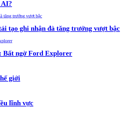
 AI?
tái tạo ghi nhận đà tăng trưởng vượt bậc
3: Bất ngờ Ford Explorer
hế giới
iều lĩnh vực