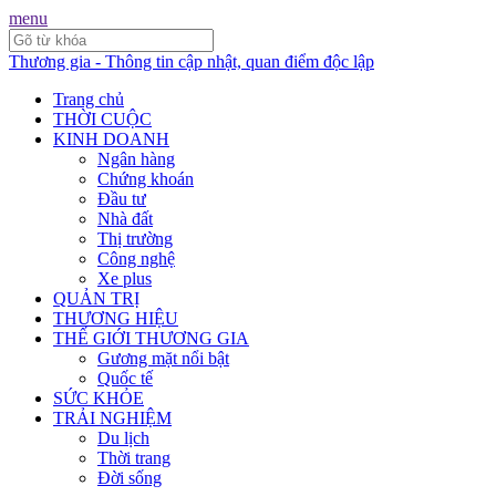
menu
Thương gia - Thông tin cập nhật, quan điểm độc lập
Trang chủ
THỜI CUỘC
KINH DOANH
Ngân hàng
Chứng khoán
Đầu tư
Nhà đất
Thị trường
Công nghệ
Xe plus
QUẢN TRỊ
THƯƠNG HIỆU
THẾ GIỚI THƯƠNG GIA
Gương mặt nổi bật
Quốc tế
SỨC KHỎE
TRẢI NGHIỆM
Du lịch
Thời trang
Đời sống