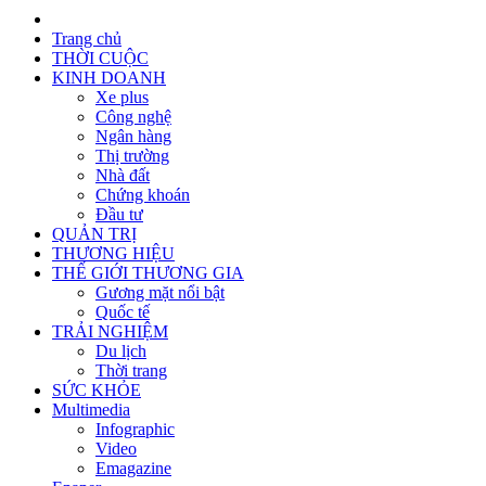
Trang chủ
THỜI CUỘC
KINH DOANH
Xe plus
Công nghệ
Ngân hàng
Thị trường
Nhà đất
Chứng khoán
Đầu tư
QUẢN TRỊ
THƯƠNG HIỆU
THẾ GIỚI THƯƠNG GIA
Gương mặt nổi bật
Quốc tế
TRẢI NGHIỆM
Du lịch
Thời trang
SỨC KHỎE
Multimedia
Infographic
Video
Emagazine