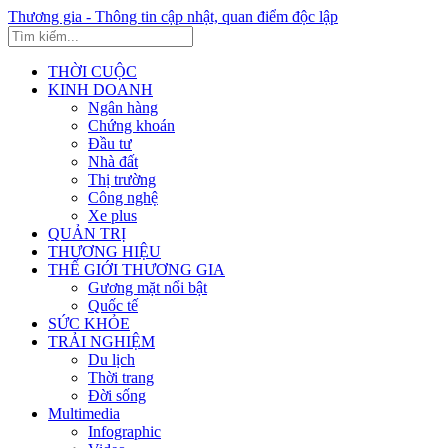
Thương gia - Thông tin cập nhật, quan điểm độc lập
THỜI CUỘC
KINH DOANH
Ngân hàng
Chứng khoán
Đầu tư
Nhà đất
Thị trường
Công nghệ
Xe plus
QUẢN TRỊ
THƯƠNG HIỆU
THẾ GIỚI THƯƠNG GIA
Gương mặt nổi bật
Quốc tế
SỨC KHỎE
TRẢI NGHIỆM
Du lịch
Thời trang
Đời sống
Multimedia
Infographic