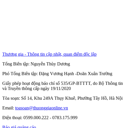
Thương gia - Thông tin cập nhật, quan điểm độc lập
Tổng Biên tập:
Nguyễn Thùy Dương
Phó Tổng Biên tập:
Đặng Vương Hạnh
-
Doãn Xuân Trường
Giấy phép hoạt động báo chí số 535/GP-BTTTT, do Bộ Thông tin
và Truyền thông cấp ngày 19/11/2020
Tòa soạn: Số 14, Khu 249A Thụy Khuê, Phường Tây Hồ, Hà Nội
Email:
toasoan@thuonggiaonline.vn
Điện thoại: 0599.000.222 - 0783.175.999
Báo giá quảng cáo