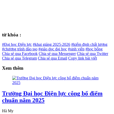
từ khóa :
#Đại học Điện lực
#khai giảng 2025-2026
#kiểm định chất lượng
#chương trình đào tạo
#giáo dục đại học
#sinh viên
#học bổng
Chia sẻ qua Facebook
Chia sẻ qua Messenger
Chia sẻ qua Twitter
Chia sẻ qua Telegram
Chia sẻ qua Email
Copy link bài viết
Xem thêm
Trường Đại học Điện lực công bố điểm
chuẩn năm 2025
Hà My