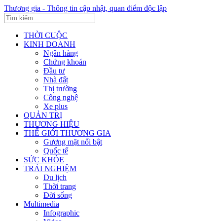
Thương gia - Thông tin cập nhật, quan điểm độc lập
THỜI CUỘC
KINH DOANH
Ngân hàng
Chứng khoán
Đầu tư
Nhà đất
Thị trường
Công nghệ
Xe plus
QUẢN TRỊ
THƯƠNG HIỆU
THẾ GIỚI THƯƠNG GIA
Gương mặt nổi bật
Quốc tế
SỨC KHỎE
TRẢI NGHIỆM
Du lịch
Thời trang
Đời sống
Multimedia
Infographic